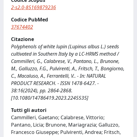
Codice Scopus
2-s2.0-85169879236
Codice PubMed
37674402
Citazione
Polyphenols of white lupin (Lupinus albus L.) seeds
cultivated in Southern Italy by a LC-HRMS method /
Cammilleri, G., Calabrese, V., Pantano, L., Brunone,
M., Galluzzo, F.G., Pulvirenti, A., Fritsch, T., Bongiorno,
C., Macaluso, A., Ferrantelli, V.. - In: NATURAL
PRODUCT RESEARCH. - ISSN 1478-6427. -
38:16(2024), pp. 2864-2868.
[10.1080/14786419.2023.2245535]
Tutti gli autori
Cammilleri, Gaetano; Calabrese, Vittorio;
Pantano, Licia; Brunone, Mariagrazia; Galluzzo,
Francesco Giuseppe; Pulvirenti, Andrea; Fritsch,