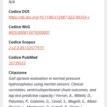
N/A
Codice DOI
https://dx.doi.org/10.1186/s12987-022-00350-y
Codice WoS
WOS:000815079200001
Codice Scopus
2-s2.0-85132577973
Codice PubMed
35739555
Citazione
Gait apraxia evaluation in normal pressure
hydrocephalus using inertial sensors. Clinical
correlates, ventriculoperitoneal shunt outcomes, and
tap-test predictive capacity / Ferrari, A., Milletti, D.,
Palumbo, P., Giannini, G., Cevoli, S., Magelli, E., Albini-