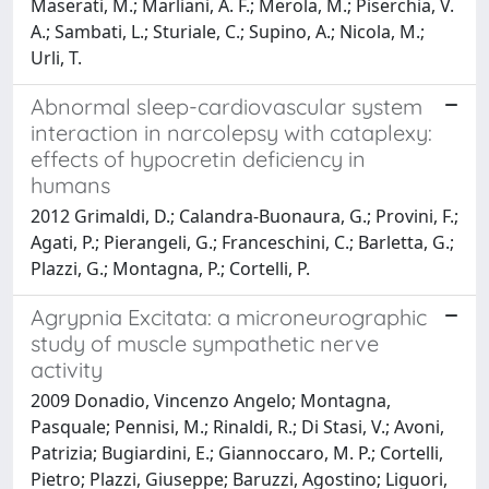
Maserati, M.; Marliani, A. F.; Merola, M.; Piserchia, V.
A.; Sambati, L.; Sturiale, C.; Supino, A.; Nicola, M.;
Urli, T.
Abnormal sleep-cardiovascular system
interaction in narcolepsy with cataplexy:
effects of hypocretin deficiency in
humans
2012 Grimaldi, D.; Calandra-Buonaura, G.; Provini, F.;
Agati, P.; Pierangeli, G.; Franceschini, C.; Barletta, G.;
Plazzi, G.; Montagna, P.; Cortelli, P.
Agrypnia Excitata: a microneurographic
study of muscle sympathetic nerve
activity
2009 Donadio, Vincenzo Angelo; Montagna,
Pasquale; Pennisi, M.; Rinaldi, R.; Di Stasi, V.; Avoni,
Patrizia; Bugiardini, E.; Giannoccaro, M. P.; Cortelli,
Pietro; Plazzi, Giuseppe; Baruzzi, Agostino; Liguori,