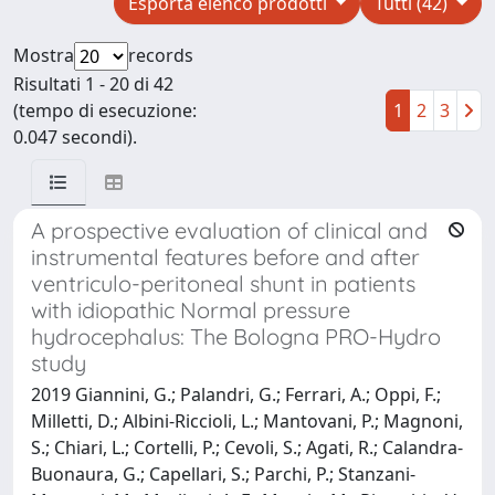
Esporta elenco prodotti
Tutti (42)
Mostra
records
Risultati 1 - 20 di 42
(tempo di esecuzione:
1
2
3
0.047 secondi).
A prospective evaluation of clinical and
instrumental features before and after
ventriculo-peritoneal shunt in patients
with idiopathic Normal pressure
hydrocephalus: The Bologna PRO-Hydro
study
2019 Giannini, G.; Palandri, G.; Ferrari, A.; Oppi, F.;
Milletti, D.; Albini-Riccioli, L.; Mantovani, P.; Magnoni,
S.; Chiari, L.; Cortelli, P.; Cevoli, S.; Agati, R.; Calandra-
Buonaura, G.; Capellari, S.; Parchi, P.; Stanzani-