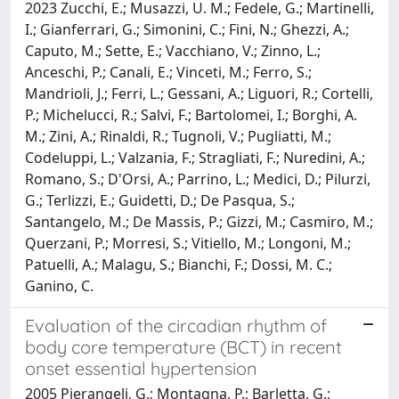
2023 Zucchi, E.; Musazzi, U. M.; Fedele, G.; Martinelli,
I.; Gianferrari, G.; Simonini, C.; Fini, N.; Ghezzi, A.;
Caputo, M.; Sette, E.; Vacchiano, V.; Zinno, L.;
Anceschi, P.; Canali, E.; Vinceti, M.; Ferro, S.;
Mandrioli, J.; Ferri, L.; Gessani, A.; Liguori, R.; Cortelli,
P.; Michelucci, R.; Salvi, F.; Bartolomei, I.; Borghi, A.
M.; Zini, A.; Rinaldi, R.; Tugnoli, V.; Pugliatti, M.;
Codeluppi, L.; Valzania, F.; Stragliati, F.; Nuredini, A.;
Romano, S.; D'Orsi, A.; Parrino, L.; Medici, D.; Pilurzi,
G.; Terlizzi, E.; Guidetti, D.; De Pasqua, S.;
Santangelo, M.; De Massis, P.; Gizzi, M.; Casmiro, M.;
Querzani, P.; Morresi, S.; Vitiello, M.; Longoni, M.;
Patuelli, A.; Malagu, S.; Bianchi, F.; Dossi, M. C.;
Ganino, C.
Evaluation of the circadian rhythm of
body core temperature (BCT) in recent
onset essential hypertension
2005 Pierangeli, G.; Montagna, P.; Barletta, G.;