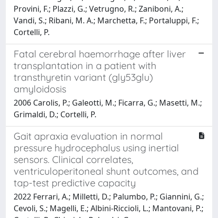
Provini, F.; Plazzi, G.; Vetrugno, R.; Zaniboni, A.;
Vandi, S.; Ribani, M. A.; Marchetta, F.; Portaluppi, F.;
Cortelli, P.
Fatal cerebral haemorrhage after liver
transplantation in a patient with
transthyretin variant (gly53glu)
amyloidosis
2006 Carolis, P.; Galeotti, M.; Ficarra, G.; Masetti, M.;
Grimaldi, D.; Cortelli, P.
Gait apraxia evaluation in normal
pressure hydrocephalus using inertial
sensors. Clinical correlates,
ventriculoperitoneal shunt outcomes, and
tap-test predictive capacity
2022 Ferrari, A.; Milletti, D.; Palumbo, P.; Giannini, G.;
Cevoli, S.; Magelli, E.; Albini-Riccioli, L.; Mantovani, P.;