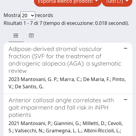
Esporta elenco prodotti
Tutti (7)
Mostra
records
Risultati 1 - 7 di 7 (tempo di esecuzione: 0.018 secondi).
Adipose-derived stromal vascular
fraction (SVF for the treatment of
androgenic alopecia (AGA): a systematic
review
2023 Mantovani, G. P.; Marra, C.; De Maria, F.; Pinto,
V.; De Santis, G.
Anterior callosal angle correlates with
gait impairment and fall risk in iNPH
patients
2021 Mantovani, P.; Giannini, G.; Milletti, D.; Cevoli,
S.; Valsecchi, N.; Gramegna, L. L.; Albini-Riccioli, L.;