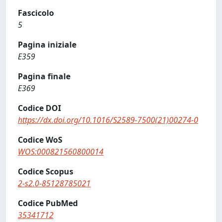
Fascicolo
5
Pagina iniziale
E359
Pagina finale
E369
Codice DOI
https://dx.doi.org/10.1016/S2589-7500(21)00274-0
Codice WoS
WOS:000821560800014
Codice Scopus
2-s2.0-85128785021
Codice PubMed
35341712