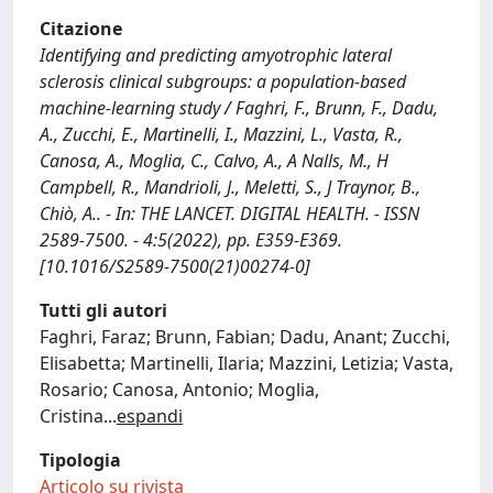
Citazione
Identifying and predicting amyotrophic lateral
sclerosis clinical subgroups: a population-based
machine-learning study / Faghri, F., Brunn, F., Dadu,
A., Zucchi, E., Martinelli, I., Mazzini, L., Vasta, R.,
Canosa, A., Moglia, C., Calvo, A., A Nalls, M., H
Campbell, R., Mandrioli, J., Meletti, S., J Traynor, B.,
Chiò, A.. - In: THE LANCET. DIGITAL HEALTH. - ISSN
2589-7500. - 4:5(2022), pp. E359-E369.
[10.1016/S2589-7500(21)00274-0]
Tutti gli autori
Faghri, Faraz; Brunn, Fabian; Dadu, Anant; Zucchi,
Elisabetta; Martinelli, Ilaria; Mazzini, Letizia; Vasta,
Rosario; Canosa, Antonio; Moglia,
Cristina
...
espandi
Tipologia
Articolo su rivista