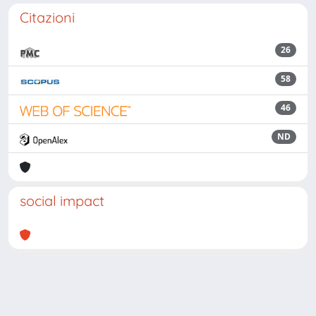
Citazioni
26
58
46
ND
social impact