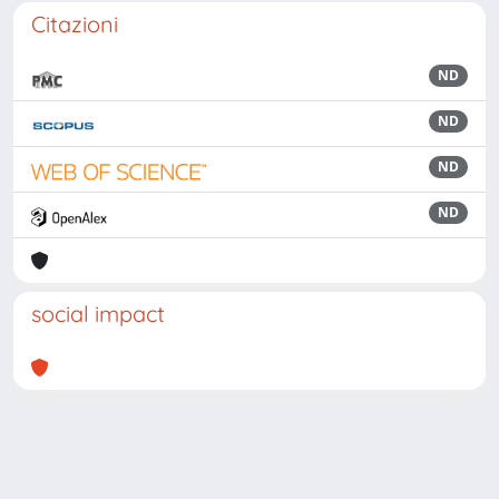
Citazioni
ND
ND
ND
ND
social impact