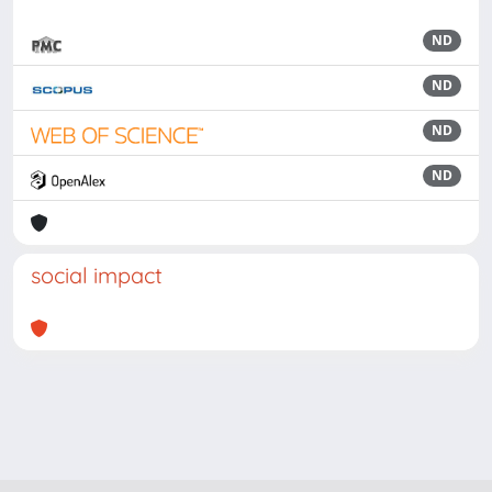
ND
ND
ND
ND
social impact