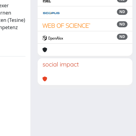
exer
ND
ernen
en (Tesine)
ND
ompetenz
ND
social impact