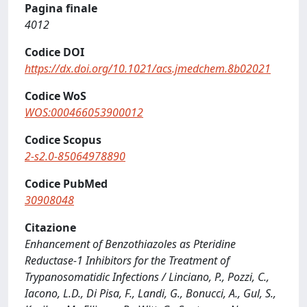
Pagina finale
4012
Codice DOI
https://dx.doi.org/10.1021/acs.jmedchem.8b02021
Codice WoS
WOS:000466053900012
Codice Scopus
2-s2.0-85064978890
Codice PubMed
30908048
Citazione
Enhancement of Benzothiazoles as Pteridine
Reductase-1 Inhibitors for the Treatment of
Trypanosomatidic Infections / Linciano, P., Pozzi, C.,
Iacono, L.D., Di Pisa, F., Landi, G., Bonucci, A., Gul, S.,