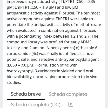
improved enzymatic activity ( TbPTR1 IC50 = 0.35
μM; LmPTR1 IC50 = 1.9 μM) and low μM
antiparasitic activity against T. brucei. The ten most
active compounds against TbPTR1 were able to
potentiate the antiparasitic activity of methotrexate
when evaluated in combination against T. brucei,
with a potentiating index between 1.2 and 2.7. The
compound library was profiled for early ADME
toxicity, and 2-amino- N-benzylbenzo[ d]thiazole-6-
carboxamide (4c) was finally identified as a novel
potent, safe, and selective anti-trypanocydal agent
(EC50 = 7.0 μM). Formulation of 4c with
hydroxypropyl-β-cyclodextrin yielded good oral
bioavailability, encouraging progression to in vivo
studies.
Scheda breve
Scheda completa
Scheda completa (DC)