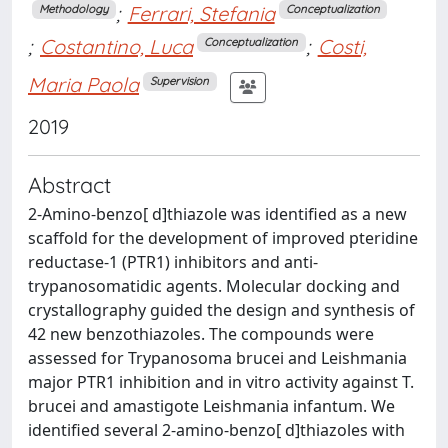
;
Ferrari, Stefania
Methodology
Conceptualization
;
Costantino, Luca
;
Costi,
Conceptualization
Maria Paola
Supervision
2019
Abstract
2-Amino-benzo[ d]thiazole was identified as a new
scaffold for the development of improved pteridine
reductase-1 (PTR1) inhibitors and anti-
trypanosomatidic agents. Molecular docking and
crystallography guided the design and synthesis of
42 new benzothiazoles. The compounds were
assessed for Trypanosoma brucei and Leishmania
major PTR1 inhibition and in vitro activity against T.
brucei and amastigote Leishmania infantum. We
identified several 2-amino-benzo[ d]thiazoles with