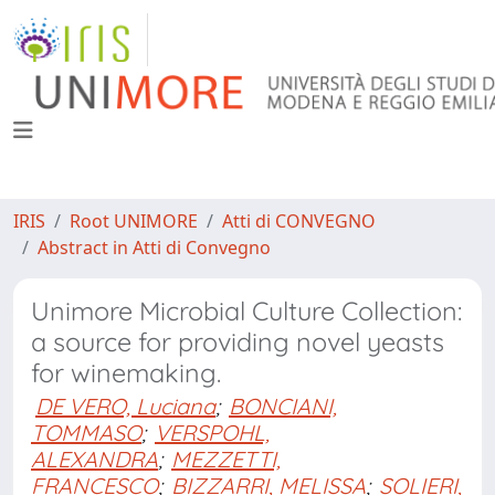
IRIS
Root UNIMORE
Atti di CONVEGNO
Abstract in Atti di Convegno
Unimore Microbial Culture Collection:
a source for providing novel yeasts
for winemaking.
DE VERO, Luciana
;
BONCIANI,
TOMMASO
;
VERSPOHL,
ALEXANDRA
;
MEZZETTI,
FRANCESCO
;
BIZZARRI, MELISSA
;
SOLIERI,