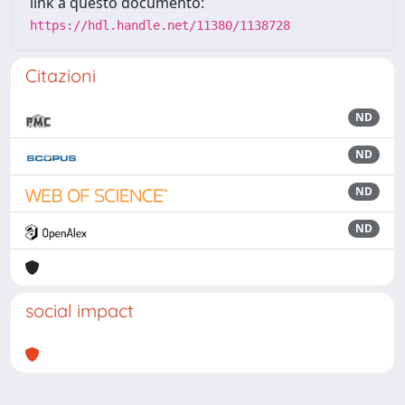
link a questo documento:
https://hdl.handle.net/11380/1138728
Citazioni
ND
ND
ND
ND
social impact