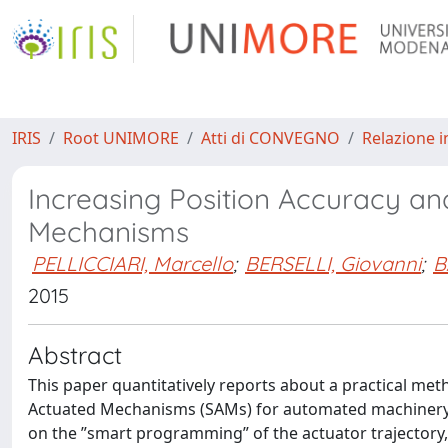
IRIS
Root UNIMORE
Atti di CONVEGNO
Relazione i
Increasing Position Accuracy an
Mechanisms
PELLICCIARI, Marcello
;
BERSELLI, Giovanni
;
B
2015
Abstract
This paper quantitatively reports about a practical met
Actuated Mechanisms (SAMs) for automated machinery. T
on the ”smart programming” of the actuator trajectory,