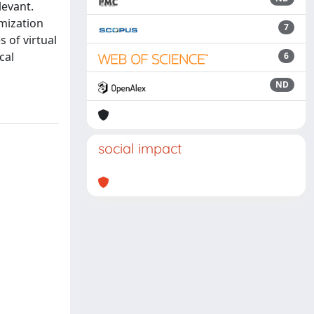
levant.
mization
7
 of virtual
cal
6
ND
social impact