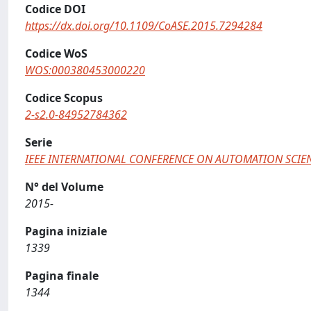
Codice DOI
https://dx.doi.org/10.1109/CoASE.2015.7294284
Codice WoS
WOS:000380453000220
Codice Scopus
2-s2.0-84952784362
Serie
IEEE INTERNATIONAL CONFERENCE ON AUTOMATION SCIE
N° del Volume
2015-
Pagina iniziale
1339
Pagina finale
1344