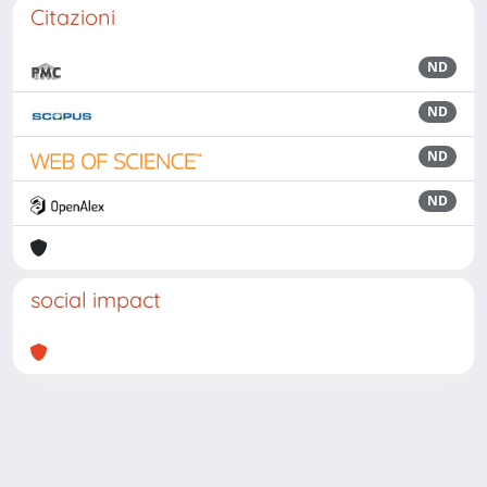
Citazioni
ND
ND
ND
ND
social impact