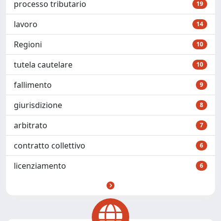
processo tributario
19
lavoro
14
Regioni
10
tutela cautelare
10
fallimento
9
giurisdizione
8
arbitrato
7
contratto collettivo
6
licenziamento
6