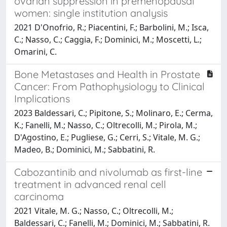
ovarian suppression in premenopausal
women: single institution analysis
2021 D'Onofrio, R.; Piacentini, F.; Barbolini, M.; Isca,
C.; Nasso, C.; Caggia, F.; Dominici, M.; Moscetti, L.;
Omarini, C.
Bone Metastases and Health in Prostate
Cancer: From Pathophysiology to Clinical
Implications
2023 Baldessari, C.; Pipitone, S.; Molinaro, E.; Cerma,
K.; Fanelli, M.; Nasso, C.; Oltrecolli, M.; Pirola, M.;
D'Agostino, E.; Pugliese, G.; Cerri, S.; Vitale, M. G.;
Madeo, B.; Dominici, M.; Sabbatini, R.
Cabozantinib and nivolumab as first-line
treatment in advanced renal cell
carcinoma
2021 Vitale, M. G.; Nasso, C.; Oltrecolli, M.;
Baldessari, C.; Fanelli, M.; Dominici, M.; Sabbatini, R.