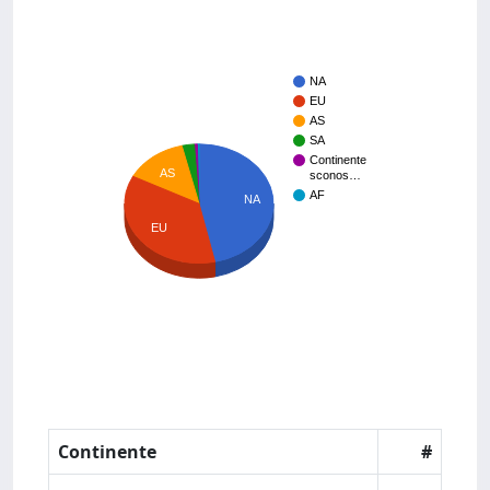
NA
EU
AS
SA
Continente
AS
sconos…
AF
NA
EU
Continente
#