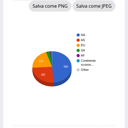
Salva come PNG
Salva come JPEG
NA
AS
EU
SA
AF
Continente
EU
sconos…
NA
Other
AS