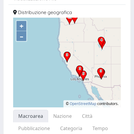
Distribuzione geografica
+
–
©
OpenStreetMap
contributors.
Macroarea
Nazione
Città
Pubblicazione
Categoria
Tempo