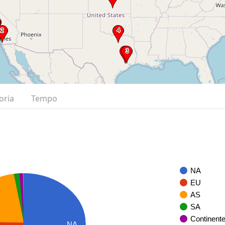
oria
Tempo
NA
EU
AS
SA
Continent
NA