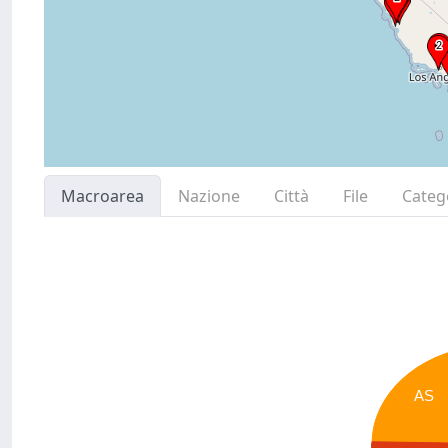
Macroarea
Nazione
Città
File
Categ
AS