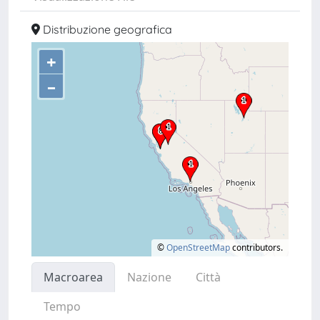
Distribuzione geografica
+
–
©
OpenStreetMap
contributors.
Macroarea
Nazione
Città
Tempo