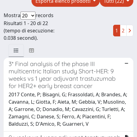
Esporta elenco prodotti
Tutti (22)
Mostra
records
Risultati 1 - 20 di 22
(tempo di esecuzione:
1
2
0.038 secondi).
3* Final analysis of the phase III
multicentric Italian study Short-HER: 9
weeks vs 1 year adjuvant trastuzumab
for HER2+ early breast cancer
2017 Conte, P; Bisagni, G; Frassoldati, A; Brandes, A;
Cavanna, L; Giotta, F; Aieta, M; Gebbia, V; Musolino,
A; Garrone, O; Donadio, M; Cavazzini, G; Turletti, A;
Zamagni, C; Danese, S; Ferro, A; Piacentini, F;
Balduzzi, S; D'Amico, R; Guarneri, V