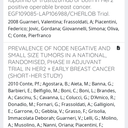
positive operable breast cancer.
EGF109085-LAP106988/CHERLOB Trial.
2008 Guarneri, Valentina; Frassoldati, A; Piacentini,
Federico; Jovic, Gordana; Giovannelli, Simona; Oliva,
C; Conte, Pierfranco
PREVALENCE OF NODE NEGATIVE AND
SMALL SIZE TUMORS IN A NATIONAL,
RANDOMISED, PHASE III ADJUVANT
TRIAL IN HER2 + EARLY BREAST CANCER
(SHORT-HER STUDY)
2010 Conte, Pf.; Agostara, B.; Aieta, M.; Banna, G.;
Barbieri, E.; Belfiglio, M.; Boni, C.; Boni, L.; Brandes,
A.; Cascinu, S.; Cavanna, L.; Colucci, G.; D’Amico, R.;
Donadio, M.; Fornari, G.; Frassoldati, A.; Galligioni,
E.; Garrone, O.; Gebbia, V.; Grasso, F.; Grisolia,
Immacolata Deborah; Guarneri, V.; Lelli, G.; Molino,
A.; Musolino, A.; Nanni, Oriana; Piacentini, F.;