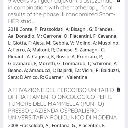
9 weeks vs 1 year adjuvant trastuzumab
in combination with chemotherapy: final
results of the phase III randomized Short-
HER study.
2018 Conte, P; Frassoldati, A; Bisagni, G; Brandes,
Aa; Donadio, M; Garrone, O; Piacentini, F; Cavanna,
L; Giotta, F; Aieta, M; Gebbia, V; Molino, A; Musolino,
A; Ferro, A; Maltoni, R; Danese, S; Zamagni, C;
Rimanti, A; Cagossi, K; Russo, A; Pronzato, P;
Giovanardi, F; Moretti, G; Lombardo, L; Schirone, A;
Beano, A; Amaducci, L; Bajardi, Ea; Vicini, R; Balduzzi,
Sara; D'Amico, R; Guarneri, Valentina
ATTIVAZIONE DEL PERCORSO UNITARIO
DI TRATTAMENTO ONCOLOGICO PER IL
TUMORE DELL MAMMELLA (PUNTO)
PRESSO L’AZIENDA OSPEDALIERO-
UNIVERSITARIA POLICLINICO DI MODENA
2008 Frassoldati, A.; Fontana, G.; Piacentini, F.