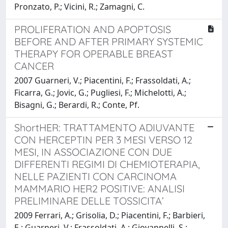
Pronzato, P.; Vicini, R.; Zamagni, C.
PROLIFERATION AND APOPTOSIS
BEFORE AND AFTER PRIMARY SYSTEMIC
THERAPY FOR OPERABLE BREAST
CANCER
2007 Guarneri, V.; Piacentini, F.; Frassoldati, A.;
Ficarra, G.; Jovic, G.; Pugliesi, F.; Michelotti, A.;
Bisagni, G.; Berardi, R.; Conte, Pf.
ShortHER: TRATTAMENTO ADIUVANTE
CON HERCEPTIN PER 3 MESI VERSO 12
MESI, IN ASSOCIAZIONE CON DUE
DIFFERENTI REGIMI DI CHEMIOTERAPIA,
NELLE PAZIENTI CON CARCINOMA
MAMMARIO HER2 POSITIVE: ANALISI
PRELIMINARE DELLE TOSSICITA’
2009 Ferrari, A.; Grisolia, D.; Piacentini, F.; Barbieri,
E.; Guarneri, V.; Frassoldati, A.; Giovannelli, S.;