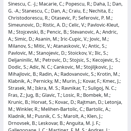
Sinescu, C. -J.; Macarie, C.; Popescu, R.; Daha, I.; Dan,
G. -A.; Stanescu, C.; Dan, A.; Craiu, E.; Nechita, E.;
Christodorescu, R.; Otasevic, P.; Seferovic, P. M.;
Simeunovic, D.; Ristic, A. D.; Celic, V.; Pavlovic-Kleut,
M.; Stojcevski, B.; Pencic, B.; Stevanovic, A.; Andric,
A.; Simic, D.; Asanin, M.; Iric-Cupic, V.; Jovic, M.;
Milanov, S.; Mitic, V.; Atanaskovic, V.; Antic, S.;
Pavlovic, M.; Stanojevic, D.; Stoickov, V.; Ilic, S.;
Deljaninilic, M.; Petrovic, D.; Stojsic, S.; Kecojevic, S.;
Dodic, S.; Adic, N. C.; Cankovic, M.; Stojiljkovic, J.;
Mihajlovic, B.; Radin, A.; Radovanovic, S.; Krotin, M.;
Klabnik, A.; Pernicky, M.; Murin, J.; Kovar, F.; Kmec, J.;
Strasek, M.; Iskra, M. S.; Ravnikar, T.; Suligoj, N. C.;
Fras, Z.; Jug, B.; Glavic, T.; Losic, R.; Bombek, M.;
Krunic, B.; Horvat, S.; Kovac, D.; Rajtman, D.; Letonja,
M.; Winkler, R.; Melihen-Bartolic, C.; Bartolic, A.;
Kladnik, M.; Pusnik, C. S.; Marolt, A.; Klen, J.;
Drnovsek, B.; Leskovar, B.; Anguita, M. J. F.;
Gallegopage, J. C.; Martinez, F. M. S.; Andres, J.;