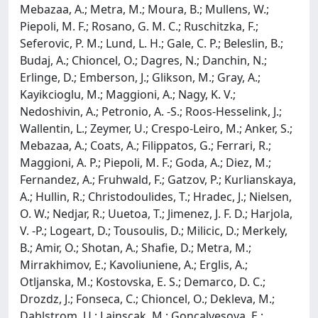
Mebazaa, A.; Metra, M.; Moura, B.; Mullens, W.;
Piepoli, M. F.; Rosano, G. M. C.; Ruschitzka, F.;
Seferovic, P. M.; Lund, L. H.; Gale, C. P.; Beleslin, B.;
Budaj, A.; Chioncel, O.; Dagres, N.; Danchin, N.;
Erlinge, D.; Emberson, J.; Glikson, M.; Gray, A.;
Kayikcioglu, M.; Maggioni, A.; Nagy, K. V.;
Nedoshivin, A.; Petronio, A. -S.; Roos-Hesselink, J.;
Wallentin, L.; Zeymer, U.; Crespo-Leiro, M.; Anker, S.;
Mebazaa, A.; Coats, A.; Filippatos, G.; Ferrari, R.;
Maggioni, A. P.; Piepoli, M. F.; Goda, A.; Diez, M.;
Fernandez, A.; Fruhwald, F.; Gatzov, P.; Kurlianskaya,
A.; Hullin, R.; Christodoulides, T.; Hradec, J.; Nielsen,
O. W.; Nedjar, R.; Uuetoa, T.; Jimenez, J. F. D.; Harjola,
V. -P.; Logeart, D.; Tousoulis, D.; Milicic, D.; Merkely,
B.; Amir, O.; Shotan, A.; Shafie, D.; Metra, M.;
Mirrakhimov, E.; Kavoliuniene, A.; Erglis, A.;
Otljanska, M.; Kostovska, E. S.; Demarco, D. C.;
Drozdz, J.; Fonseca, C.; Chioncel, O.; Dekleva, M.;
Dahlstrom, U.; Lainscak, M.; Goncalvesova, E.;