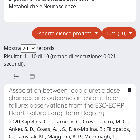
Metaboliche e Neuroscienze
Esporta elenco prodotti
Tutti (10)
Mostra
records
Risultati 1 - 10 di 10 (tempo di esecuzione: 0.021
secondi).
Association between loop diuretic dose
changes and outcomes in chronic heart
failure: observations from the ESC-EORP
Heart Failure Long-Term Registry
2020 Kapelios, C. J.; Laroche, C.; Crespo-Leiro, M. G.;
Anker, S. D.; Coats, A. J. S.; Diaz-Molina, B.; Filippatos,
G.; Lainscak, M.; Maggioni, A. P.; Mcdonagh, T.;