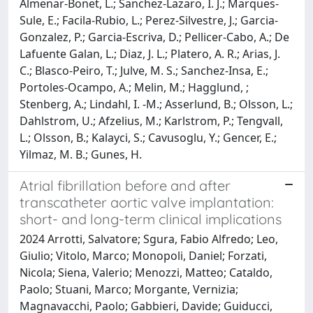
Almenar-Bonet, L.; Sanchez-Lazaro, I. J.; Marques-
Sule, E.; Facila-Rubio, L.; Perez-Silvestre, J.; Garcia-
Gonzalez, P.; Garcia-Escriva, D.; Pellicer-Cabo, A.; De
Lafuente Galan, L.; Diaz, J. L.; Platero, A. R.; Arias, J.
C.; Blasco-Peiro, T.; Julve, M. S.; Sanchez-Insa, E.;
Portoles-Ocampo, A.; Melin, M.; Hagglund, ;
Stenberg, A.; Lindahl, I. -M.; Asserlund, B.; Olsson, L.;
Dahlstrom, U.; Afzelius, M.; Karlstrom, P.; Tengvall,
L.; Olsson, B.; Kalayci, S.; Cavusoglu, Y.; Gencer, E.;
Yilmaz, M. B.; Gunes, H.
Atrial fibrillation before and after
transcatheter aortic valve implantation:
short- and long-term clinical implications
2024 Arrotti, Salvatore; Sgura, Fabio Alfredo; Leo,
Giulio; Vitolo, Marco; Monopoli, Daniel; Forzati,
Nicola; Siena, Valerio; Menozzi, Matteo; Cataldo,
Paolo; Stuani, Marco; Morgante, Vernizia;
Magnavacchi, Paolo; Gabbieri, Davide; Guiducci,