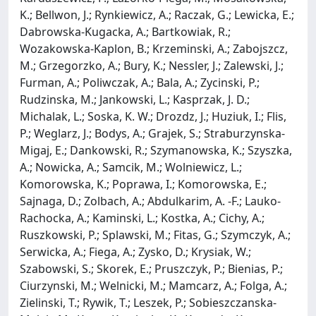
K.; Bellwon, J.; Rynkiewicz, A.; Raczak, G.; Lewicka, E.;
Dabrowska-Kugacka, A.; Bartkowiak, R.;
Wozakowska-Kaplon, B.; Krzeminski, A.; Zabojszcz,
M.; Grzegorzko, A.; Bury, K.; Nessler, J.; Zalewski, J.;
Furman, A.; Poliwczak, A.; Bala, A.; Zycinski, P.;
Rudzinska, M.; Jankowski, L.; Kasprzak, J. D.;
Michalak, L.; Soska, K. W.; Drozdz, J.; Huziuk, I.; Flis,
P.; Weglarz, J.; Bodys, A.; Grajek, S.; Straburzynska-
Migaj, E.; Dankowski, R.; Szymanowska, K.; Szyszka,
A.; Nowicka, A.; Samcik, M.; Wolniewicz, L.;
Komorowska, K.; Poprawa, I.; Komorowska, E.;
Sajnaga, D.; Zolbach, A.; Abdulkarim, A. -F.; Lauko-
Rachocka, A.; Kaminski, L.; Kostka, A.; Cichy, A.;
Ruszkowski, P.; Splawski, M.; Fitas, G.; Szymczyk, A.;
Serwicka, A.; Fiega, A.; Zysko, D.; Krysiak, W.;
Szabowski, S.; Skorek, E.; Pruszczyk, P.; Bienias, P.;
Ciurzynski, M.; Welnicki, M.; Mamcarz, A.; Folga, A.;
Zielinski, T.; Rywik, T.; Leszek, P.; Sobieszczanska-