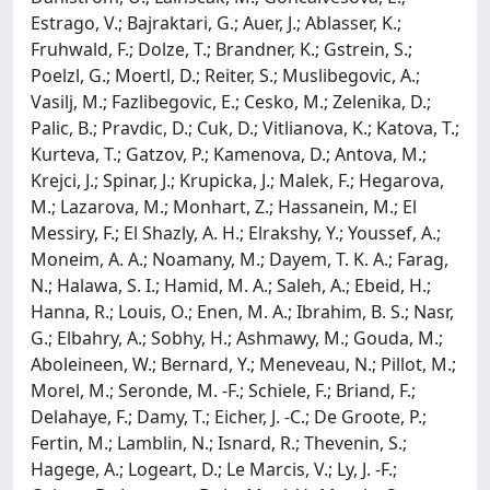
Estrago, V.; Bajraktari, G.; Auer, J.; Ablasser, K.;
Fruhwald, F.; Dolze, T.; Brandner, K.; Gstrein, S.;
Poelzl, G.; Moertl, D.; Reiter, S.; Muslibegovic, A.;
Vasilj, M.; Fazlibegovic, E.; Cesko, M.; Zelenika, D.;
Palic, B.; Pravdic, D.; Cuk, D.; Vitlianova, K.; Katova, T.;
Kurteva, T.; Gatzov, P.; Kamenova, D.; Antova, M.;
Krejci, J.; Spinar, J.; Krupicka, J.; Malek, F.; Hegarova,
M.; Lazarova, M.; Monhart, Z.; Hassanein, M.; El
Messiry, F.; El Shazly, A. H.; Elrakshy, Y.; Youssef, A.;
Moneim, A. A.; Noamany, M.; Dayem, T. K. A.; Farag,
N.; Halawa, S. I.; Hamid, M. A.; Saleh, A.; Ebeid, H.;
Hanna, R.; Louis, O.; Enen, M. A.; Ibrahim, B. S.; Nasr,
G.; Elbahry, A.; Sobhy, H.; Ashmawy, M.; Gouda, M.;
Aboleineen, W.; Bernard, Y.; Meneveau, N.; Pillot, M.;
Morel, M.; Seronde, M. -F.; Schiele, F.; Briand, F.;
Delahaye, F.; Damy, T.; Eicher, J. -C.; De Groote, P.;
Fertin, M.; Lamblin, N.; Isnard, R.; Thevenin, S.;
Hagege, A.; Logeart, D.; Le Marcis, V.; Ly, J. -F.;