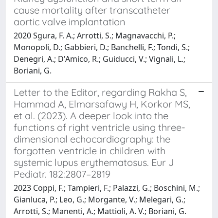
cause mortality after transcatheter
aortic valve implantation
2020 Sgura, F. A.; Arrotti, S.; Magnavacchi, P.;
Monopoli, D.; Gabbieri, D.; Banchelli, F.; Tondi, S.;
Denegri, A.; D'Amico, R.; Guiducci, V.; Vignali, L.;
Boriani, G.
Letter to the Editor, regarding Rakha S,
Hammad A, Elmarsafawy H, Korkor MS,
et al. (2023). A deeper look into the
functions of right ventricle using three-
dimensional echocardiography: the
forgotten ventricle in children with
systemic lupus erythematosus. Eur J
Pediatr. 182:2807–2819
2023 Coppi, F.; Tampieri, F.; Palazzi, G.; Boschini, M.;
Gianluca, P.; Leo, G.; Morgante, V.; Melegari, G.;
Arrotti, S.; Manenti, A.; Mattioli, A. V.; Boriani, G.