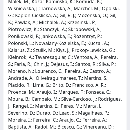
Malek, M.; Kozar-Kaminska, K.; Komuda, K.;
Wisniewska, J.; Tarnowska, A.; Marchel, M.; Opolski,
G.; Kaplon-Cieslicka, A.; Gil, R. J.; Mozenska, O.; Gil,
K.; Pawlak, A.; Michalek, A.; Krzesinski, P.;
Piotrowicz, K.; Stanczyk, A.; Skrobowski, A.;
Ponikowski, P.; Jankowska, E.; Rozentryt, P.;
Polonski, L.; Nowalany-Kozielska, E.; Kuczaj, A.;
Kalarus, Z.; Szulik, M.; Klys, J.; Prokop-Lewicka, G.;
Kleinrok, A.; Tavaresaguiar, C.; Ventosa, A.; Pereira,
S.; Faria, R.; Chin, J.; Dejesus, I.; Santos, R.; Silva, P.;
Moreno, N.; Lourenco, C.; Pereira, A.; Castro, A.;
Andrade, A.; Oliveiraguimaraes, T.; Martins, S.;
Placido, R.; Lima, G.; Brito, D.; Francisco, A. R.;
Proenca, M.; Araujo, I.; Marques, F.; Fonseca, C.;
Moura, B.; Campelo, M.; Silva-Cardoso, J.; Rodrigues,
J.; Rangel, I.; Martins, E.; Peres, M.; Marta, L.;
Severino, D.; Durao, D.; Leao, S.; Magalhaes, P.;
Moreira, I.; Ferreira, C.; Araujo, C.; Ferreira, A.;
Baptista, A.; Radoi, M.; Bicescu, G.; Vinereanu, D.;