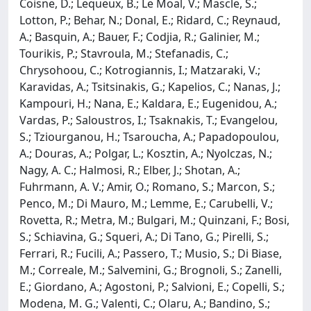
Coisne, D.; Lequeux, B.; Le Moal, V.; Mascle, S.;
Lotton, P.; Behar, N.; Donal, E.; Ridard, C.; Reynaud,
A.; Basquin, A.; Bauer, F.; Codjia, R.; Galinier, M.;
Tourikis, P.; Stavroula, M.; Stefanadis, C.;
Chrysohoou, C.; Kotrogiannis, I.; Matzaraki, V.;
Karavidas, A.; Tsitsinakis, G.; Kapelios, C.; Nanas, J.;
Kampouri, H.; Nana, E.; Kaldara, E.; Eugenidou, A.;
Vardas, P.; Saloustros, I.; Tsaknakis, T.; Evangelou,
S.; Tziourganou, H.; Tsaroucha, A.; Papadopoulou,
A.; Douras, A.; Polgar, L.; Kosztin, A.; Nyolczas, N.;
Nagy, A. C.; Halmosi, R.; Elber, J.; Shotan, A.;
Fuhrmann, A. V.; Amir, O.; Romano, S.; Marcon, S.;
Penco, M.; Di Mauro, M.; Lemme, E.; Carubelli, V.;
Rovetta, R.; Metra, M.; Bulgari, M.; Quinzani, F.; Bosi,
S.; Schiavina, G.; Squeri, A.; Di Tano, G.; Pirelli, S.;
Ferrari, R.; Fucili, A.; Passero, T.; Musio, S.; Di Biase,
M.; Correale, M.; Salvemini, G.; Brognoli, S.; Zanelli,
E.; Giordano, A.; Agostoni, P.; Salvioni, E.; Copelli, S.;
Modena, M. G.; Valenti, C.; Olaru, A.; Bandino, S.;