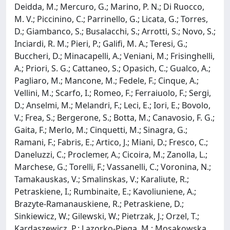
Deidda, M.; Mercuro, G.; Marino, P. N.; Di Ruocco,
M. V.; Piccinino, C.; Parrinello, G.; Licata, G.; Torres,
D.; Giambanco, S.; Busalacchi, S.; Arrotti, S.; Novo, S.;
Inciardi, R. M.; Pieri, P.; Galifi, M. A.; Teresi, G.;
Buccheri, D.; Minacapelli, A.; Veniani, M.; Frisinghelli,
A.; Priori, S. G.; Cattaneo, S.; Opasich, C.; Gualco, A.;
Pagliaro, M.; Mancone, M.; Fedele, F.; Cinque, A.;
Vellini, M.; Scarfo, I.; Romeo, F.; Ferraiuolo, F.; Sergi,
D.; Anselmi, M.; Melandri, F.; Leci, E.; Iori, E.; Bovolo,
V.; Frea, S.; Bergerone, S.; Botta, M.; Canavosio, F. G.;
Gaita, F.; Merlo, M.; Cinquetti, M.; Sinagra, G.;
Ramani, F.; Fabris, E.; Artico, J.; Miani, D.; Fresco, C.;
Daneluzzi, C.; Proclemer, A.; Cicoira, M.; Zanolla, L.;
Marchese, G.; Torelli, F.; Vassanelli, C.; Voronina, N.;
Tamakauskas, V.; Smalinskas, V.; Karaliute, R.;
Petraskiene, I.; Rumbinaite, E.; Kavoliuniene, A.;
Brazyte-Ramanauskiene, R.; Petraskiene, D.;
Sinkiewicz, W.; Gilewski, W.; Pietrzak, J.; Orzel, T.;
Kardaszewicz, P.; Lazorko-Piega, M.; Mosakowska,