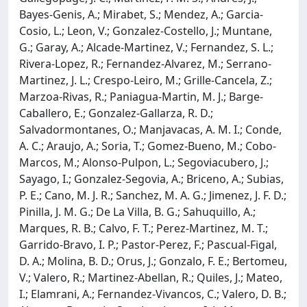
Bayes-Genis, A.; Mirabet, S.; Mendez, A.; Garcia-
Cosio, L.; Leon, V.; Gonzalez-Costello, J.; Muntane,
G.; Garay, A.; Alcade-Martinez, V.; Fernandez, S. L.;
Rivera-Lopez, R.; Fernandez-Alvarez, M.; Serrano-
Martinez, J. L.; Crespo-Leiro, M.; Grille-Cancela, Z.;
Marzoa-Rivas, R.; Paniagua-Martin, M. J.; Barge-
Caballero, E.; Gonzalez-Gallarza, R. D.;
Salvadormontanes, O.; Manjavacas, A. M. I.; Conde,
A. C.; Araujo, A.; Soria, T.; Gomez-Bueno, M.; Cobo-
Marcos, M.; Alonso-Pulpon, L.; Segoviacubero, J.;
Sayago, I.; Gonzalez-Segovia, A.; Briceno, A.; Subias,
P. E.; Cano, M. J. R.; Sanchez, M. A. G.; Jimenez, J. F. D.;
Pinilla, J. M. G.; De La Villa, B. G.; Sahuquillo, A.;
Marques, R. B.; Calvo, F. T.; Perez-Martinez, M. T.;
Garrido-Bravo, I. P.; Pastor-Perez, F.; Pascual-Figal,
D. A.; Molina, B. D.; Orus, J.; Gonzalo, F. E.; Bertomeu,
V.; Valero, R.; Martinez-Abellan, R.; Quiles, J.; Mateo,
I.; Elamrani, A.; Fernandez-Vivancos, C.; Valero, D. B.;