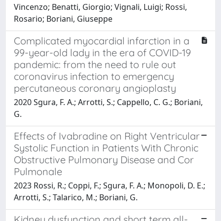
Vincenzo; Benatti, Giorgio; Vignali, Luigi; Rossi,
Rosario; Boriani, Giuseppe
Complicated myocardial infarction in a
99-year-old lady in the era of COVID-19
pandemic: from the need to rule out
coronavirus infection to emergency
percutaneous coronary angioplasty
2020 Sgura, F. A.; Arrotti, S.; Cappello, C. G.; Boriani,
G.
Effects of Ivabradine on Right Ventricular
Systolic Function in Patients With Chronic
Obstructive Pulmonary Disease and Cor
Pulmonale
2023 Rossi, R.; Coppi, F.; Sgura, F. A.; Monopoli, D. E.;
Arrotti, S.; Talarico, M.; Boriani, G.
Kidney dysfunction and short term all-