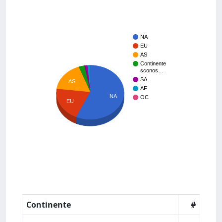
NA
EU
AS
Continente
sconos…
SA
AS
AF
NA
OC
EU
Continente
#