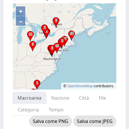
+
–
©
OpenStreetMap
contributors.
Macroarea
Nazione
Città
File
Categoria
Tempo
Salva come PNG
Salva come JPEG