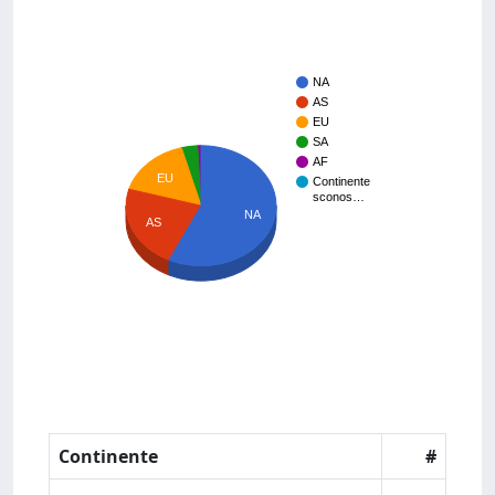
NA
AS
EU
SA
AF
EU
Continente
sconos…
NA
AS
Continente
#