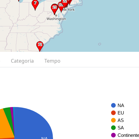
e
Categoria
Tempo
NA
EU
AS
SA
Continent
NA