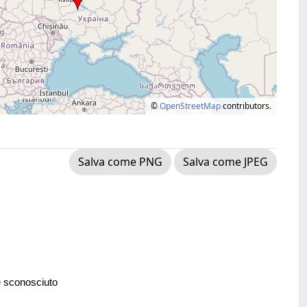
©
OpenStreetMap
contributors.
Salva come PNG
Salva come JPEG
e sconosciuto