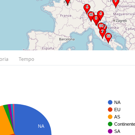
oria
Tempo
NA
EU
AS
Continent
NA
SA