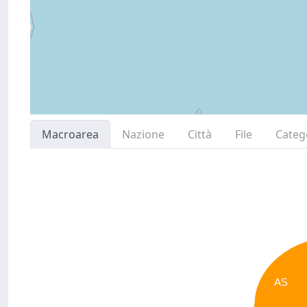
Macroarea
Nazione
Città
File
Categ
AS