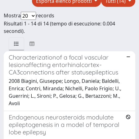
Esporta elenco prodotti
Tutti (14)
Mostra
records
Risultati 1 - 14 di 14 (tempo di esecuzione: 0.004
secondi).
Characterizationof a focal vascular
lesionaffecting entorhinalcortex-
CA3connections after statusepilepticus
2008 Biagini, Giuseppe; Longo, Daniela; Baldelli,
Enrica; Contri, Miranda; Nichelli, Paolo Frigio; U.,
Guerrini; L., Sironi; P., Gelosa; G., Bertazzoni; M.,
Avoli
Endogenous neurosteroids modulate
epileptogenesis in a model of temporal
lobe epilepsy