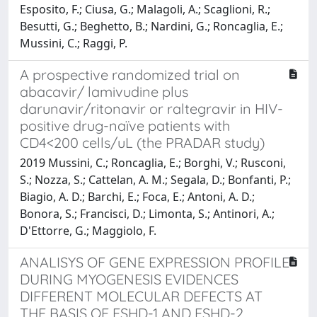
Esposito, F.; Ciusa, G.; Malagoli, A.; Scaglioni, R.;
Besutti, G.; Beghetto, B.; Nardini, G.; Roncaglia, E.;
Mussini, C.; Raggi, P.
A prospective randomized trial on
abacavir/ lamivudine plus
darunavir/ritonavir or raltegravir in HIV-
positive drug-naïve patients with
CD4<200 cells/uL (the PRADAR study)
2019 Mussini, C.; Roncaglia, E.; Borghi, V.; Rusconi,
S.; Nozza, S.; Cattelan, A. M.; Segala, D.; Bonfanti, P.;
Biagio, A. D.; Barchi, E.; Foca, E.; Antoni, A. D.;
Bonora, S.; Francisci, D.; Limonta, S.; Antinori, A.;
D'Ettorre, G.; Maggiolo, F.
ANALISYS OF GENE EXPRESSION PROFILE
DURING MYOGENESIS EVIDENCES
DIFFERENT MOLECULAR DEFECTS AT
THE BASIS OF FSHD-1 AND FSHD-2