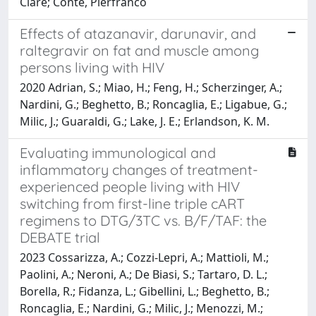
Clare; Conte, Pierfranco
Effects of atazanavir, darunavir, and
raltegravir on fat and muscle among
persons living with HIV
2020 Adrian, S.; Miao, H.; Feng, H.; Scherzinger, A.;
Nardini, G.; Beghetto, B.; Roncaglia, E.; Ligabue, G.;
Milic, J.; Guaraldi, G.; Lake, J. E.; Erlandson, K. M.
Evaluating immunological and
inflammatory changes of treatment-
experienced people living with HIV
switching from first-line triple cART
regimens to DTG/3TC vs. B/F/TAF: the
DEBATE trial
2023 Cossarizza, A.; Cozzi-Lepri, A.; Mattioli, M.;
Paolini, A.; Neroni, A.; De Biasi, S.; Tartaro, D. L.;
Borella, R.; Fidanza, L.; Gibellini, L.; Beghetto, B.;
Roncaglia, E.; Nardini, G.; Milic, J.; Menozzi, M.;