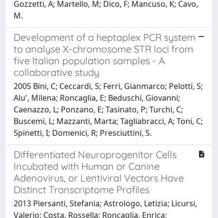
Gozzetti, A; Martello, M; Dico, F; Mancuso, K; Cavo,
M.
Development of a heptaplex PCR system
to analyse X-chromosome STR loci from
five Italian population samples - A
collaborative study
2005 Bini, C; Ceccardi, S; Ferri, Gianmarco; Pelotti, S;
Alu', Milena; Roncaglia, E; Beduschi, Giovanni;
Caenazzo, L; Ponzano, E; Tasinato, P; Turchi, C;
Buscemi, L; Mazzanti, Marta; Tagliabracci, A; Toni, C;
Spinetti, I; Domenici, R; Presciuttini, S.
Differentiated Neuroprogenitor Cells
Incubated with Human or Canine
Adenovirus, or Lentiviral Vectors Have
Distinct Transcriptome Profiles
2013 Piersanti, Stefania; Astrologo, Letizia; Licursi,
Valerio; Costa, Rossella; Roncaglia, Enrica;