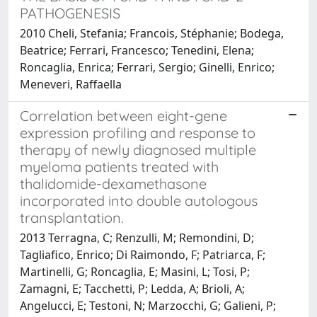
PATHOGENESIS
2010 Cheli, Stefania; Francois, Stéphanie; Bodega,
Beatrice; Ferrari, Francesco; Tenedini, Elena;
Roncaglia, Enrica; Ferrari, Sergio; Ginelli, Enrico;
Meneveri, Raffaella
Correlation between eight-gene
expression profiling and response to
therapy of newly diagnosed multiple
myeloma patients treated with
thalidomide-dexamethasone
incorporated into double autologous
transplantation.
2013 Terragna, C; Renzulli, M; Remondini, D;
Tagliafico, Enrico; Di Raimondo, F; Patriarca, F;
Martinelli, G; Roncaglia, E; Masini, L; Tosi, P;
Zamagni, E; Tacchetti, P; Ledda, A; Brioli, A;
Angelucci, E; Testoni, N; Marzocchi, G; Galieni, P;