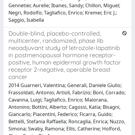
Gennetier, Aurelie; Ibanes, Sandy; Chillon, Miguel;
Negri, Rodolfo; Tagliafico, Enrico; Kremer, Eric J.;
Saggio, Isabella
Double-blind, placebo-controlled,
multicenter, randomized, phase IIb
neoadjuvant study of letrozole-lapatinib
in postmenopausal hormone receptor-
positive, human epidermal growth factor
receptor 2-negative, operable breast
cancer
2014 Guarneri, Valentina; Generali, Daniele Giulio;
Frassoldati, Antonio; Artioli, Fabrizio; Boni, Corrado;
Cavanna, Luigi; Tagliafico, Enrico; Maiorana,
Antonino; Bottini, Alberto; Cagossi, Katia; Bisagni,
Giancarlo; Piacentini, Federico; Ficarra, Guido;
Bettelli, Stefania Raffaella; Roncaglia, Enrica; Nuzzo,
Simona; Swaby, Ramona; Ellis, Catherine; Holford,