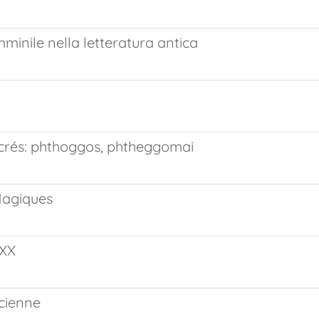
mminile nella letteratura antica
crés: phthoggos, phtheggomai
Magiques
XXX
ncienne