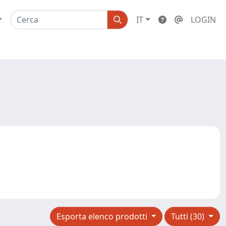
IT
LOGIN
)
Esporta elenco prodotti
Tutti (30)