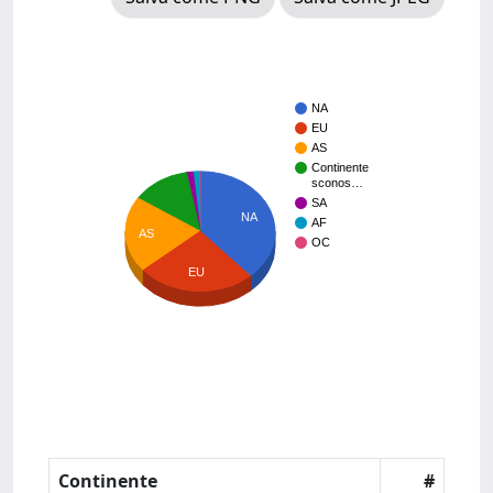
NA
EU
AS
Continente
sconos…
SA
NA
AF
AS
OC
EU
Continente
#