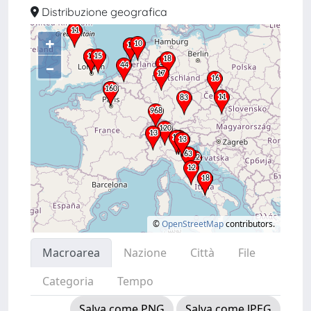
Distribuzione geografica
+
–
©
OpenStreetMap
contributors.
Macroarea
Nazione
Città
File
Categoria
Tempo
Salva come PNG
Salva come JPEG