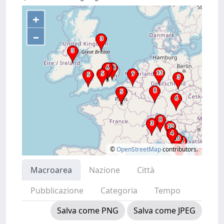
+
–
©
OpenStreetMap
contributors.
Macroarea
Nazione
Città
Pubblicazione
Categoria
Tempo
Salva come PNG
Salva come JPEG