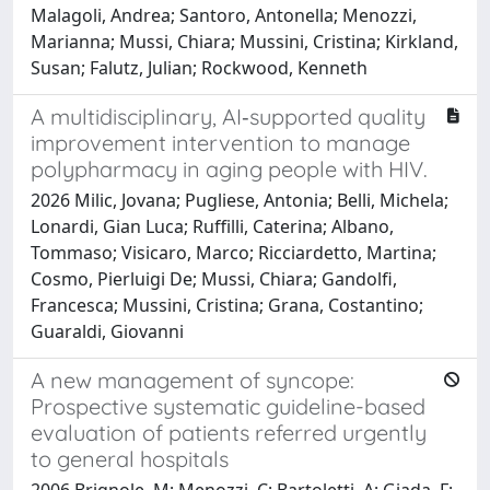
Malagoli, Andrea; Santoro, Antonella; Menozzi,
Marianna; Mussi, Chiara; Mussini, Cristina; Kirkland,
Susan; Falutz, Julian; Rockwood, Kenneth
A multidisciplinary, AI‐supported quality
improvement intervention to manage
polypharmacy in aging people with HIV.
2026 Milic, Jovana; Pugliese, Antonia; Belli, Michela;
Lonardi, Gian Luca; Ruffilli, Caterina; Albano,
Tommaso; Visicaro, Marco; Ricciardetto, Martina;
Cosmo, Pierluigi De; Mussi, Chiara; Gandolfi,
Francesca; Mussini, Cristina; Grana, Costantino;
Guaraldi, Giovanni
A new management of syncope:
Prospective systematic guideline-based
evaluation of patients referred urgently
to general hospitals
2006 Brignole, M; Menozzi, C; Bartoletti, A; Giada, F;