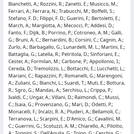
Bianchetti, A.; Rozzini, R.; Zanetti, E.; Musicco, M.;
Ferrari, A.; Ferrara, N.; Trabucchi, M.; Boffelli, S.;
Stefano, F. D.; Filippi, F. D.; Guerini, F.; Bertoletti, E.;
March, A.; Margiotta, A.; Mecocci, P.; Addesi, D.;
Fanto, F.; Dijik, B.; Porrino, P.; Cotroneo, A. M.; Galli,
G.; Bruni, A. C.; Bernardini, B.; Corsini, C.; Cagnin, A.;
Zurlo, A.; Barbagallo, G.; Lunardelli, M. L.; Martini, E.;
Battaglia, G.; Latella, R.; Petritola, D.; Sinforiani, E.;
Cester, A.; Formilan, M.; Carbone, P.; Appollonio, I.;
Cereda, D.; Tremolizzo, L.; Bottacchi, E.; Lucchetti, L.;
Mariani, C.; Rapazzini, P.; Romanelli, G.; Marengoni,
A.; Zuliani, G.; Bianchi, L.; Suardi, T.; Muti, E.; Bottura,
R.; Sgro, G.; Mandas, A.; Serchisu, L.; Crippa, P.;
Ivaldi, C.; Ungar, A.; Villani, D.; Raimondi, C.; Mussi,
C.; Isaia, G.; Provenzano, G.; Mari, D.; Odetti, P.;
Monacelli, F.; Incalzi, R. A.; Pluderi, A.; Bellamoli, C.;
Terranova, L.; Scarpini, E.; D'Amico, G.; Cavallini, M.
C.; Guerrini, G.; Scotuzzi, A. M.; Chiarello, A.; Pilotto,
A.; Tognini, S.; Dell'Aquila, G.; Toigo, G.; Ceschia, G.;