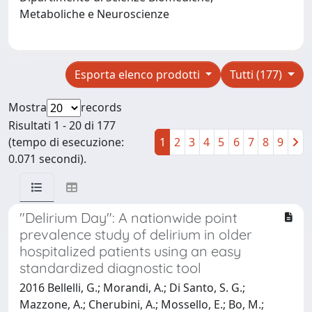
Metaboliche e Neuroscienze
Esporta elenco prodotti
Tutti (177)
Mostra
records
Risultati 1 - 20 di 177
(tempo di esecuzione:
1
2
3
4
5
6
7
8
9
0.071 secondi).
"Delirium Day": A nationwide point
prevalence study of delirium in older
hospitalized patients using an easy
standardized diagnostic tool
2016 Bellelli, G.; Morandi, A.; Di Santo, S. G.;
Mazzone, A.; Cherubini, A.; Mossello, E.; Bo, M.;