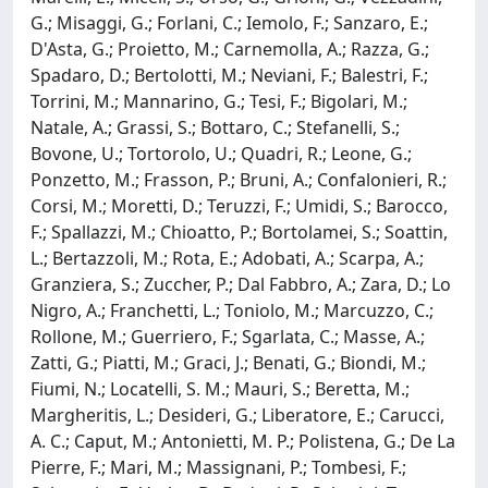
G.; Misaggi, G.; Forlani, C.; Iemolo, F.; Sanzaro, E.;
D'Asta, G.; Proietto, M.; Carnemolla, A.; Razza, G.;
Spadaro, D.; Bertolotti, M.; Neviani, F.; Balestri, F.;
Torrini, M.; Mannarino, G.; Tesi, F.; Bigolari, M.;
Natale, A.; Grassi, S.; Bottaro, C.; Stefanelli, S.;
Bovone, U.; Tortorolo, U.; Quadri, R.; Leone, G.;
Ponzetto, M.; Frasson, P.; Bruni, A.; Confalonieri, R.;
Corsi, M.; Moretti, D.; Teruzzi, F.; Umidi, S.; Barocco,
F.; Spallazzi, M.; Chioatto, P.; Bortolamei, S.; Soattin,
L.; Bertazzoli, M.; Rota, E.; Adobati, A.; Scarpa, A.;
Granziera, S.; Zuccher, P.; Dal Fabbro, A.; Zara, D.; Lo
Nigro, A.; Franchetti, L.; Toniolo, M.; Marcuzzo, C.;
Rollone, M.; Guerriero, F.; Sgarlata, C.; Masse, A.;
Zatti, G.; Piatti, M.; Graci, J.; Benati, G.; Biondi, M.;
Fiumi, N.; Locatelli, S. M.; Mauri, S.; Beretta, M.;
Margheritis, L.; Desideri, G.; Liberatore, E.; Carucci,
A. C.; Caput, M.; Antonietti, M. P.; Polistena, G.; De La
Pierre, F.; Mari, M.; Massignani, P.; Tombesi, F.;