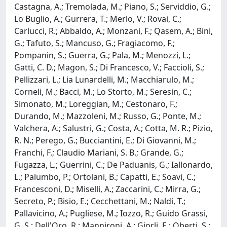
Castagna, A.; Tremolada, M.; Piano, S.; Serviddio, G.;
Lo Buglio, A.; Gurrera, T.; Merlo, V.; Rovai, C.;
Carlucci, R.; Abbaldo, A.; Monzani, F.; Qasem, A.; Bini,
G.; Tafuto, S.; Mancuso, G.; Fragiacomo, F.;
Pompanin, S.; Guerra, G.; Pala, M.; Menozzi, L.;
Gatti, C. D.; Magon, S.; Di Francesco, V.; Faccioli, S.;
Pellizzari, L.; Lia Lunardelli, M.; Macchiarulo, M.;
Corneli, M.; Bacci, M.; Lo Storto, M.; Seresin, C.;
Simonato, M.; Loreggian, M.; Cestonaro, F.;
Durando, M.; Mazzoleni, M.; Russo, G.; Ponte, M.;
Valchera, A.; Salustri, G.; Costa, A.; Cotta, M. R.; Pizio,
R. N.; Perego, G.; Bucciantini, E.; Di Giovanni, M.;
Franchi, F.; Claudio Mariani, S. B.; Grande, G.;
Fugazza, L.; Guerrini, C.; De Paduanis, G.; Iallonardo,
L.; Palumbo, P.; Ortolani, B.; Capatti, E.; Soavi, C.;
Francesconi, D.; Miselli, A.; Zaccarini, C.; Mirra, G.;
Secreto, P.; Bisio, E.; Cecchettani, M.; Naldi, T.;
Pallavicino, A.; Pugliese, M.; Iozzo, R.; Guido Grassi,
G. S.; Dell'Oro, R.; Mannironi, A.; Giorli, E.; Oberti, S.;