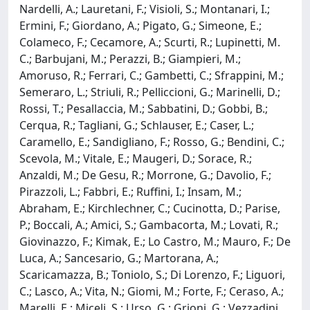
Nardelli, A.; Lauretani, F.; Visioli, S.; Montanari, I.;
Ermini, F.; Giordano, A.; Pigato, G.; Simeone, E.;
Colameco, F.; Cecamore, A.; Scurti, R.; Lupinetti, M.
C.; Barbujani, M.; Perazzi, B.; Giampieri, M.;
Amoruso, R.; Ferrari, C.; Gambetti, C.; Sfrappini, M.;
Semeraro, L.; Striuli, R.; Pelliccioni, G.; Marinelli, D.;
Rossi, T.; Pesallaccia, M.; Sabbatini, D.; Gobbi, B.;
Cerqua, R.; Tagliani, G.; Schlauser, E.; Caser, L.;
Caramello, E.; Sandigliano, F.; Rosso, G.; Bendini, C.;
Scevola, M.; Vitale, E.; Maugeri, D.; Sorace, R.;
Anzaldi, M.; De Gesu, R.; Morrone, G.; Davolio, F.;
Pirazzoli, L.; Fabbri, E.; Ruffini, I.; Insam, M.;
Abraham, E.; Kirchlechner, C.; Cucinotta, D.; Parise,
P.; Boccali, A.; Amici, S.; Gambacorta, M.; Lovati, R.;
Giovinazzo, F.; Kimak, E.; Lo Castro, M.; Mauro, F.; De
Luca, A.; Sancesario, G.; Martorana, A.;
Scaricamazza, B.; Toniolo, S.; Di Lorenzo, F.; Liguori,
C.; Lasco, A.; Vita, N.; Giomi, M.; Forte, F.; Ceraso, A.;
Marelli, E.; Miceli, S.; Urso, G.; Grioni, G.; Vezzadini,