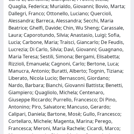
Quaglia, Federica; Murialdo, Giovanni; Bovio, Marta;
Dallegri, Franco; Ottonello, Luciano; Quercioli,
Alessandra; Barreca, Alessandra; Secchi, Maria
Beatrice; Ghelfi, Davide; Chin, Wu Sheng; Carassale,
Laura; Caporotundo, Silvia; Anastasio, Luigi; Sofia,
Lucia; Carbone, Maria; Traisci, Giancarlo; De Feudis,
Lucrezia; Di Carlo, Silvia; Davì, Giovanni; Guagnano,
Maria Teresa; Sestili, Simona; Bergami, Elisabetta;
Rizzioli, Emanuela; Cagnoni, Carlo; Bertone, Luca;
Manucra, Antonio; Buratti, Alberto; Tognin, Tiziana;
Liberato, Nicola Lucio; Bernasconi, Giordano;
Nardo, Barbara; Bianchi, Giovanni Battista; Benetti,
Giampiero; Quagliolo, Michela; Centenaro,
Giuseppe Riccardo; Purrello, Francesco; Di Pino,
Antonino; Piro, Salvatore; Mancuso, Gerardo;
Calipari, Daniela; Bartone, Mosè; Gullo, Francesco;
Cortellaro, Michele; Magenta, Marina; Perego,
Francesca; Meroni, Maria Rachele; Cicardi, Marco;