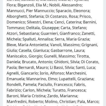
Flora; Biganzoli, Elia M.; Nobili, Alessandro;
Mannucci, Pier Mannuccio; Sparacio, Eleonora;
Alborghetti, Stefania; Di Costanzo, Rosa; Prisco,
Domenico; Silvestri, Elena; Cenci, Caterina; Barnini,
Tommaso; Delitala, Giuseppe; Carta, Stefano;
Atzori, Sebastiana; Guarnieri, Gianfranco; Zanetti,
Michela; Spalluti, Annalisa; Serra, Maria Grazia;
Bleve, Maria Antonietta; Vanoli, Massimo; Grignani,
Giulia; Casella, Gianluca; Gasbarrone, Laura;
Maniscalco, Giorgio; Gunelli, Massimo; Tirotta,
Daniela; Brucato, Antonio; Ghidoni, Silvia; Di Corato,
Paola; Bernardi, Mauro; Li Bassi, Silvia; Santi, Luca;
Agnelli, Giancarlo; Iorio, Alfonso; Marchesini,
Emanuela; Mannarino, Elmo; Lupattelli, Graziana;
Rondelli, Pamela; Paciullo, Francesco; Fabris,
Fabrizio; Carlon, Michela; Turatto, Francesca;
Baroni, Maria Cristina; Zardo, Marianna;
Manfredini, Roberto; Molino, Christian; Pala, Marco;