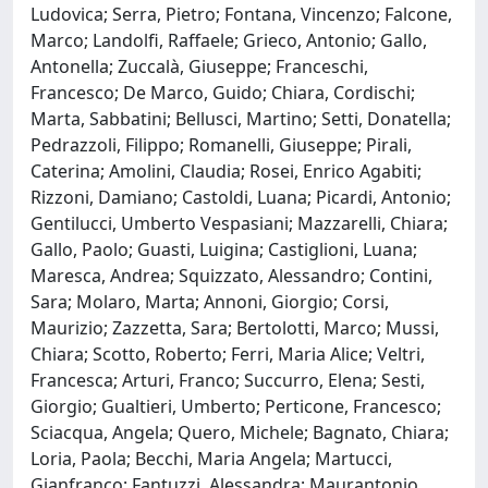
Ludovica; Serra, Pietro; Fontana, Vincenzo; Falcone,
Marco; Landolfi, Raffaele; Grieco, Antonio; Gallo,
Antonella; Zuccalà, Giuseppe; Franceschi,
Francesco; De Marco, Guido; Chiara, Cordischi;
Marta, Sabbatini; Bellusci, Martino; Setti, Donatella;
Pedrazzoli, Filippo; Romanelli, Giuseppe; Pirali,
Caterina; Amolini, Claudia; Rosei, Enrico Agabiti;
Rizzoni, Damiano; Castoldi, Luana; Picardi, Antonio;
Gentilucci, Umberto Vespasiani; Mazzarelli, Chiara;
Gallo, Paolo; Guasti, Luigina; Castiglioni, Luana;
Maresca, Andrea; Squizzato, Alessandro; Contini,
Sara; Molaro, Marta; Annoni, Giorgio; Corsi,
Maurizio; Zazzetta, Sara; Bertolotti, Marco; Mussi,
Chiara; Scotto, Roberto; Ferri, Maria Alice; Veltri,
Francesca; Arturi, Franco; Succurro, Elena; Sesti,
Giorgio; Gualtieri, Umberto; Perticone, Francesco;
Sciacqua, Angela; Quero, Michele; Bagnato, Chiara;
Loria, Paola; Becchi, Maria Angela; Martucci,
Gianfranco; Fantuzzi, Alessandra; Maurantonio,