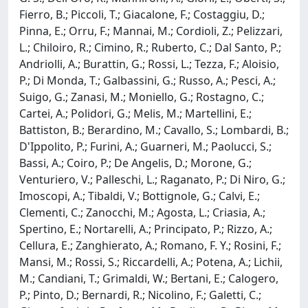
Fierro, B.; Piccoli, T.; Giacalone, F.; Costaggiu, D.;
Pinna, E.; Orru, F.; Mannai, M.; Cordioli, Z.; Pelizzari,
L.; Chiloiro, R.; Cimino, R.; Ruberto, C.; Dal Santo, P.;
Andriolli, A.; Burattin, G.; Rossi, L.; Tezza, F.; Aloisio,
P.; Di Monda, T.; Galbassini, G.; Russo, A.; Pesci, A.;
Suigo, G.; Zanasi, M.; Moniello, G.; Rostagno, C.;
Cartei, A.; Polidori, G.; Melis, M.; Martellini, E.;
Battiston, B.; Berardino, M.; Cavallo, S.; Lombardi, B.;
D'Ippolito, P.; Furini, A.; Guarneri, M.; Paolucci, S.;
Bassi, A.; Coiro, P.; De Angelis, D.; Morone, G.;
Venturiero, V.; Palleschi, L.; Raganato, P.; Di Niro, G.;
Imoscopi, A.; Tibaldi, V.; Bottignole, G.; Calvi, E.;
Clementi, C.; Zanocchi, M.; Agosta, L.; Criasia, A.;
Spertino, E.; Nortarelli, A.; Principato, P.; Rizzo, A.;
Cellura, E.; Zanghierato, A.; Romano, F. Y.; Rosini, F.;
Mansi, M.; Rossi, S.; Riccardelli, A.; Potena, A.; Lichii,
M.; Candiani, T.; Grimaldi, W.; Bertani, E.; Calogero,
P.; Pinto, D.; Bernardi, R.; Nicolino, F.; Galetti, C.;