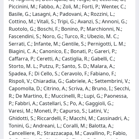
Piccinini, M.; Fabbo, A.; Zoli, M.; Forti, P.; Wenter, C.;
Basile, G.; Lasagni, A.; Padovani, A.; Rozzini, L.;
Cottino, M.; Vitali, S.; Tripi, G.; Avanzi, S.; Annoni, G.;
Ruotolo, G.; Boschi, F.; Bonino, P.; Marchionni, N.;
Fascendini, S.; Noro, G.; Turco, R.; Ubezio, M. C.;
Serrati, C.; Infante, M.; Gentile, S.; Pernigotti, L. M.;
Biagini, C. A.; Canonico, E.; Bonati, P.; Gareri, P.;
Caffarra, P.; Ceretti, A.; Castiglia, R.; Gabelli, C.;
Storto, M. L.; Putzu, P.; Santo, S. D.; Malara, A.;
Spadea, F.; Di Cello, S.; Ceravolo, F.; Fabiano, F.;
Rispoli, V.; Chiaradia, G.; Gabriele, A.; Settembrini, V.;
Capomolla, D.; Citrino, A.; Scriva, A.; Bruno, I.; Secchi,
R.; De Martino, E.; Muccinelli, R.; Lupi, G.; Paonessa,
P.; Fabbri, A.; Castellari, S.; Po, A.; Gaggioli, G.;
Varesi, M.; Moneti, P.; Capurso, S.; Latini, V.;
Ghidotti, S.; Riccardelli, F.; Macchi, M.; Cassinadri, A.;
Tonini, G.; Andreani, L.; Coralli, M.; Balotta, A.;
Cancelliere, R.; Strazzacapa, M.; Cavallino, P.; Fabio,