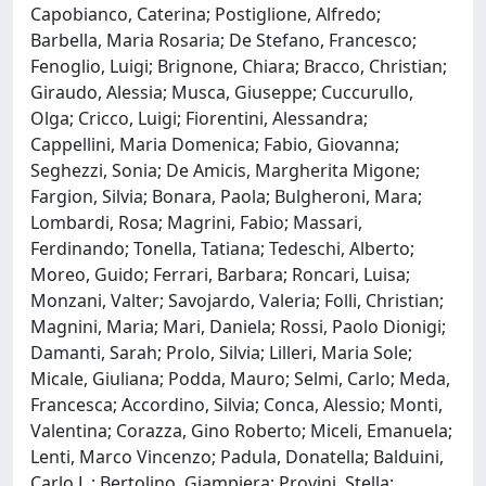
Capobianco, Caterina; Postiglione, Alfredo;
Barbella, Maria Rosaria; De Stefano, Francesco;
Fenoglio, Luigi; Brignone, Chiara; Bracco, Christian;
Giraudo, Alessia; Musca, Giuseppe; Cuccurullo,
Olga; Cricco, Luigi; Fiorentini, Alessandra;
Cappellini, Maria Domenica; Fabio, Giovanna;
Seghezzi, Sonia; De Amicis, Margherita Migone;
Fargion, Silvia; Bonara, Paola; Bulgheroni, Mara;
Lombardi, Rosa; Magrini, Fabio; Massari,
Ferdinando; Tonella, Tatiana; Tedeschi, Alberto;
Moreo, Guido; Ferrari, Barbara; Roncari, Luisa;
Monzani, Valter; Savojardo, Valeria; Folli, Christian;
Magnini, Maria; Mari, Daniela; Rossi, Paolo Dionigi;
Damanti, Sarah; Prolo, Silvia; Lilleri, Maria Sole;
Micale, Giuliana; Podda, Mauro; Selmi, Carlo; Meda,
Francesca; Accordino, Silvia; Conca, Alessio; Monti,
Valentina; Corazza, Gino Roberto; Miceli, Emanuela;
Lenti, Marco Vincenzo; Padula, Donatella; Balduini,
Carlo L.; Bertolino, Giampiera; Provini, Stella;