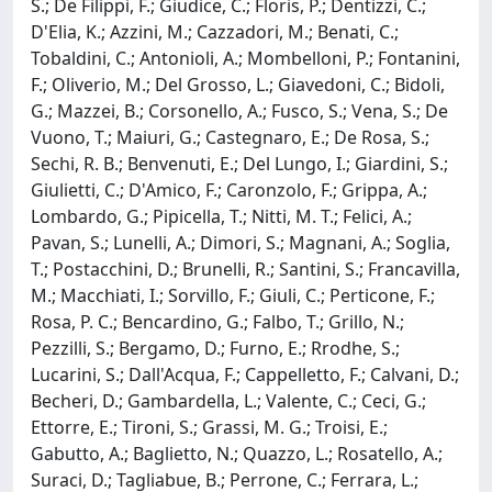
S.; De Filippi, F.; Giudice, C.; Floris, P.; Dentizzi, C.;
D'Elia, K.; Azzini, M.; Cazzadori, M.; Benati, C.;
Tobaldini, C.; Antonioli, A.; Mombelloni, P.; Fontanini,
F.; Oliverio, M.; Del Grosso, L.; Giavedoni, C.; Bidoli,
G.; Mazzei, B.; Corsonello, A.; Fusco, S.; Vena, S.; De
Vuono, T.; Maiuri, G.; Castegnaro, E.; De Rosa, S.;
Sechi, R. B.; Benvenuti, E.; Del Lungo, I.; Giardini, S.;
Giulietti, C.; D'Amico, F.; Caronzolo, F.; Grippa, A.;
Lombardo, G.; Pipicella, T.; Nitti, M. T.; Felici, A.;
Pavan, S.; Lunelli, A.; Dimori, S.; Magnani, A.; Soglia,
T.; Postacchini, D.; Brunelli, R.; Santini, S.; Francavilla,
M.; Macchiati, I.; Sorvillo, F.; Giuli, C.; Perticone, F.;
Rosa, P. C.; Bencardino, G.; Falbo, T.; Grillo, N.;
Pezzilli, S.; Bergamo, D.; Furno, E.; Rrodhe, S.;
Lucarini, S.; Dall'Acqua, F.; Cappelletto, F.; Calvani, D.;
Becheri, D.; Gambardella, L.; Valente, C.; Ceci, G.;
Ettorre, E.; Tironi, S.; Grassi, M. G.; Troisi, E.;
Gabutto, A.; Baglietto, N.; Quazzo, L.; Rosatello, A.;
Suraci, D.; Tagliabue, B.; Perrone, C.; Ferrara, L.;