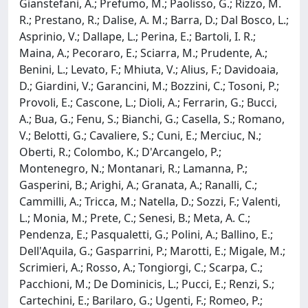
Gianstefani, A.; Prefumo, M.; Paolisso, G.; Rizzo, M.
R.; Prestano, R.; Dalise, A. M.; Barra, D.; Dal Bosco, L.;
Asprinio, V.; Dallape, L.; Perina, E.; Bartoli, I. R.;
Maina, A.; Pecoraro, E.; Sciarra, M.; Prudente, A.;
Benini, L.; Levato, F.; Mhiuta, V.; Alius, F.; Davidoaia,
D.; Giardini, V.; Garancini, M.; Bozzini, C.; Tosoni, P.;
Provoli, E.; Cascone, L.; Dioli, A.; Ferrarin, G.; Bucci,
A.; Bua, G.; Fenu, S.; Bianchi, G.; Casella, S.; Romano,
V.; Belotti, G.; Cavaliere, S.; Cuni, E.; Merciuc, N.;
Oberti, R.; Colombo, K.; D'Arcangelo, P.;
Montenegro, N.; Montanari, R.; Lamanna, P.;
Gasperini, B.; Arighi, A.; Granata, A.; Ranalli, C.;
Cammilli, A.; Tricca, M.; Natella, D.; Sozzi, F.; Valenti,
L.; Monia, M.; Prete, C.; Senesi, B.; Meta, A. C.;
Pendenza, E.; Pasqualetti, G.; Polini, A.; Ballino, E.;
Dell'Aquila, G.; Gasparrini, P.; Marotti, E.; Migale, M.;
Scrimieri, A.; Rosso, A.; Tongiorgi, C.; Scarpa, C.;
Pacchioni, M.; De Dominicis, L.; Pucci, E.; Renzi, S.;
Cartechini, E.; Barilaro, G.; Ugenti, F.; Romeo, P.;