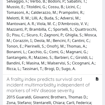
Selvaggio, F.; Verbo, B.; Bodoni, P.; Sabatini, T.;
Mussio, E.; Titoldini, G.; Cossu, B.; Licini, C.;
Tomasoni, A.; Calderazzo, M.; Prampolini, R.;
Melotti, R. M.; Lilli, A.; Buda, S.; Adversi, M.;
Mantovani, A. R.; Viola, M. C.; D'Ambrosio, V. V.;
Mazzanti, P.; Brambilla, C.; Sportelli, S.; Quattrocchi,
D.; Pisu, C.; Sicuro, F.; Zagnoni, P.; Ghiglia, S.; Mosca,
M.; Corazzin, I.; Deola, M.; Bencini, F.; Cantini, C.;
Tonon, E.; Pierinelli, S.; Onofrj, M.; Thomas, A.;
Bonanni, L.; Cacchio, G.; Comi, G.; Magnani, G.;
Santangelo, R.; Mazzeo, S.; Barbieri, C.; Giroldi, L.;
Bandini, F.; Masina, M.; Malservisi, S.; Cicognani, A.;
Ricca, L.; Tassinari, T.; Brogi, D.; Sugo, A.
A frailty index predicts survival and
incident multimorbidity independent of
markers of HIV disease severity
2015 Guaraldi, Giovanni; Brothers, Thomas D.;
Zona, Stefano; Stentarelli, Chiara; Carli, Federica;