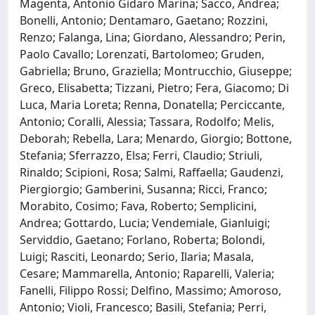
Magenta, Antonio Gidaro Marina; Sacco, Andrea;
Bonelli, Antonio; Dentamaro, Gaetano; Rozzini,
Renzo; Falanga, Lina; Giordano, Alessandro; Perin,
Paolo Cavallo; Lorenzati, Bartolomeo; Gruden,
Gabriella; Bruno, Graziella; Montrucchio, Giuseppe;
Greco, Elisabetta; Tizzani, Pietro; Fera, Giacomo; Di
Luca, Maria Loreta; Renna, Donatella; Perciccante,
Antonio; Coralli, Alessia; Tassara, Rodolfo; Melis,
Deborah; Rebella, Lara; Menardo, Giorgio; Bottone,
Stefania; Sferrazzo, Elsa; Ferri, Claudio; Striuli,
Rinaldo; Scipioni, Rosa; Salmi, Raffaella; Gaudenzi,
Piergiorgio; Gamberini, Susanna; Ricci, Franco;
Morabito, Cosimo; Fava, Roberto; Semplicini,
Andrea; Gottardo, Lucia; Vendemiale, Gianluigi;
Serviddio, Gaetano; Forlano, Roberta; Bolondi,
Luigi; Rasciti, Leonardo; Serio, Ilaria; Masala,
Cesare; Mammarella, Antonio; Raparelli, Valeria;
Fanelli, Filippo Rossi; Delfino, Massimo; Amoroso,
Antonio; Violi, Francesco; Basili, Stefania; Perri,