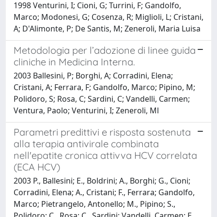
1998 Venturini, I; Cioni, G; Turrini, F; Gandolfo,
Marco; Modonesi, G; Cosenza, R; Miglioli, L; Cristani,
A; D'Alimonte, P; De Santis, M; Zeneroli, Maria Luisa
Metodologia per l’adozione di linee guida
cliniche in Medicina Interna.
2003 Ballesini, P; Borghi, A; Corradini, Elena;
Cristani, A; Ferrara, F; Gandolfo, Marco; Pipino, M;
Polidoro, S; Rosa, C; Sardini, C; Vandelli, Carmen;
Ventura, Paolo; Venturini, I; Zeneroli, Ml
Parametri predittivi e risposta sostenuta
alla terapia antivirale combinata
nell'epatite cronica attivva HCV correlata
(ECA HCV)
2003 P., Ballesini; E., Boldrini; A., Borghi; G., Cioni;
Corradini, Elena; A., Cristani; F., Ferrara; Gandolfo,
Marco; Pietrangelo, Antonello; M., Pipino; S.,
Polidoro; C., Rosa; C., Sardini; Vandelli, Carmen; E.,