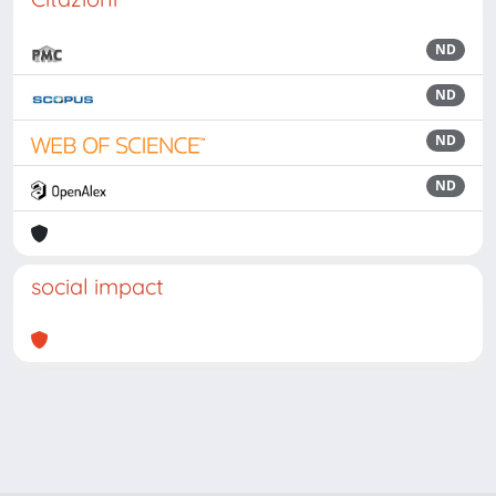
ND
ND
ND
ND
social impact