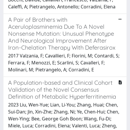
Caleffi, A; Pietrangelo, Antonello; Corradini, Elena
A Pair of Brothers with
Aceruloplasminemia Due To A Novel
Nonsense Mutation: Unusual Phenotype
And Neurological Improvement After
Iron-Chelation Therapy With Deferasirox
2017 Valzania, F; Cavallieri, F; Fiorini, M; Contardi, S;
Ferrara, F; Menozzi, E; Scarlini, S; Cavalleri, F;
Molinari, M; Pietrangelo, A; Corradini, E
A Population-based and Clinical Cohort
Validation of the Novel Consensus
Definition of Metabolic Hyperferritinemia
2023 Liu, Wen-Yue; Lian, Li-You; Zhang, Huai; Chen,
Sui-Dan; Jin, Xin-Zhe; Zhang, Ni; Ye, Chen-Hui; Chen,
Wen-Ying; Bee, George Goh Boon; Wang, Fu-Di;
Miele, Luca; Corradini, Elena; Valenti, Luca; Zheng,