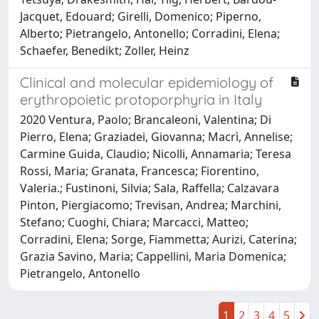
Jacquet, Edouard; Girelli, Domenico; Piperno,
Alberto; Pietrangelo, Antonello; Corradini, Elena;
Schaefer, Benedikt; Zoller, Heinz
Clinical and molecular epidemiology of
erythropoietic protoporphyria in Italy
2020 Ventura, Paolo; Brancaleoni, Valentina; Di
Pierro, Elena; Graziadei, Giovanna; Macrì, Annelise;
Carmine Guida, Claudio; Nicolli, Annamaria; Teresa
Rossi, Maria; Granata, Francesca; Fiorentino,
Valeria.; Fustinoni, Silvia; Sala, Raffella; Calzavara
Pinton, Piergiacomo; Trevisan, Andrea; Marchini,
Stefano; Cuoghi, Chiara; Marcacci, Matteo;
Corradini, Elena; Sorge, Fiammetta; Aurizi, Caterina;
Grazia Savino, Maria; Cappellini, Maria Domenica;
Pietrangelo, Antonello
1
2
3
4
5