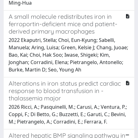
Ming-Hua
A small molecule redistributes iron in
ferroportin-deficient mice and patient-
derived primary macrophages
2022 Ekaputri, Stella; Choi, Eun-Kyung; Sabelli,
Manuela; Aring, Luisa; Green, Kelsie J; Chang, Juoae;
Bao, Kai; Choi, Hak Soo; Iwase, Shigeki; Kim,
Jonghan; Corradini, Elena; Pietrangelo, Antonello;
Burke, Martin D; Seo, Young Ah
Alterations in iron status predict cardiac
response to blood transfusion in -
thalassemia major
2026 Ricci, A.; Pasquinelli, M.; Carusi, A.; Ventura, P.;
Coppi, F.; Di Betto, G.; Buzzetti, E.; Garuti, C.; Bevini,
M.; Pietrangelo, A.; Corradini, E.; Ferrara, F.
Altered hepatic BMP signaling pathway in