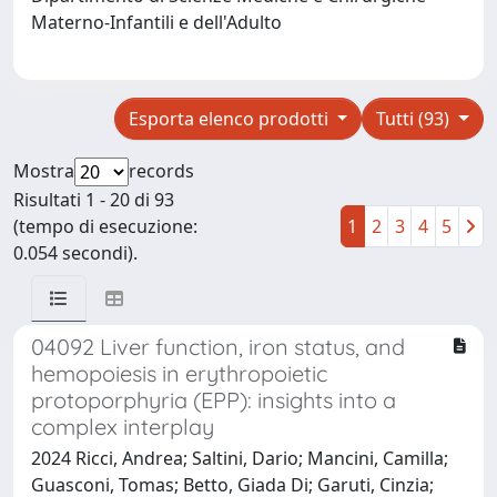
Materno-Infantili e dell'Adulto
Esporta elenco prodotti
Tutti (93)
Mostra
records
Risultati 1 - 20 di 93
(tempo di esecuzione:
1
2
3
4
5
0.054 secondi).
04092 Liver function, iron status, and
hemopoiesis in erythropoietic
protoporphyria (EPP): insights into a
complex interplay
2024 Ricci, Andrea; Saltini, Dario; Mancini, Camilla;
Guasconi, Tomas; Betto, Giada Di; Garuti, Cinzia;