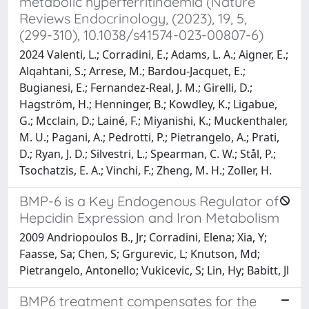
metabolic hyperferritinaemia (Nature
Reviews Endocrinology, (2023), 19, 5,
(299-310), 10.1038/s41574-023-00807-6)
2024 Valenti, L.; Corradini, E.; Adams, L. A.; Aigner, E.;
Alqahtani, S.; Arrese, M.; Bardou-Jacquet, E.;
Bugianesi, E.; Fernandez-Real, J. M.; Girelli, D.;
Hagström, H.; Henninger, B.; Kowdley, K.; Ligabue,
G.; Mcclain, D.; Lainé, F.; Miyanishi, K.; Muckenthaler,
M. U.; Pagani, A.; Pedrotti, P.; Pietrangelo, A.; Prati,
D.; Ryan, J. D.; Silvestri, L.; Spearman, C. W.; Stål, P.;
Tsochatzis, E. A.; Vinchi, F.; Zheng, M. H.; Zoller, H.
BMP-6 is a Key Endogenous Regulator of
Hepcidin Expression and Iron Metabolism
2009 Andriopoulos B., Jr; Corradini, Elena; Xia, Y;
Faasse, Sa; Chen, S; Grgurevic, L; Knutson, Md;
Pietrangelo, Antonello; Vukicevic, S; Lin, Hy; Babitt, Jl
BMP6 treatment compensates for the