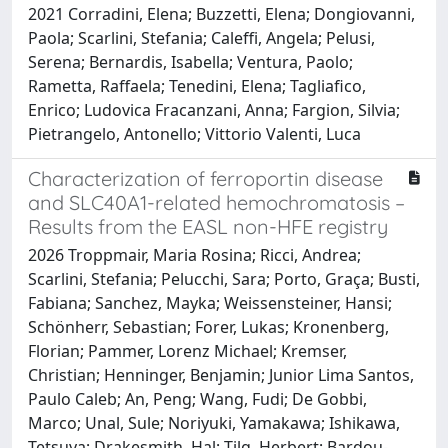
2021 Corradini, Elena; Buzzetti, Elena; Dongiovanni,
Paola; Scarlini, Stefania; Caleffi, Angela; Pelusi,
Serena; Bernardis, Isabella; Ventura, Paolo;
Rametta, Raffaela; Tenedini, Elena; Tagliafico,
Enrico; Ludovica Fracanzani, Anna; Fargion, Silvia;
Pietrangelo, Antonello; Vittorio Valenti, Luca
Characterization of ferroportin disease
and SLC40A1-related hemochromatosis –
Results from the EASL non-HFE registry
2026 Troppmair, Maria Rosina; Ricci, Andrea;
Scarlini, Stefania; Pelucchi, Sara; Porto, Graça; Busti,
Fabiana; Sanchez, Mayka; Weissensteiner, Hansi;
Schönherr, Sebastian; Forer, Lukas; Kronenberg,
Florian; Pammer, Lorenz Michael; Kremser,
Christian; Henninger, Benjamin; Junior Lima Santos,
Paulo Caleb; An, Peng; Wang, Fudi; De Gobbi,
Marco; Unal, Sule; Noriyuki, Yamakawa; Ishikawa,
Tetsuya; Drakesmith, Hal; Tilg, Herbert; Bardou-