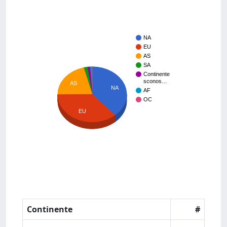
NA
EU
AS
SA
Continente
sconos…
AS
NA
AF
OC
EU
Continente
#