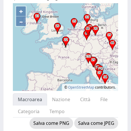
+
–
©
OpenStreetMap
contributors.
Macroarea
Nazione
Città
File
Categoria
Tempo
Salva come PNG
Salva come JPEG