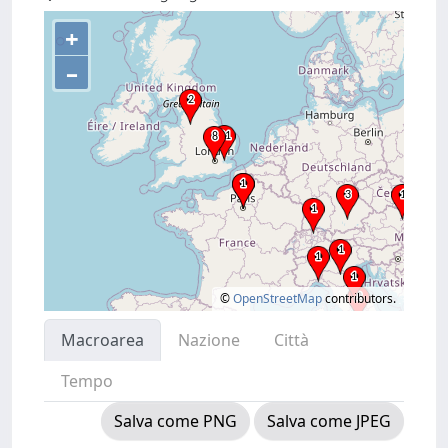
+
–
©
OpenStreetMap
contributors.
Macroarea
Nazione
Città
Tempo
Salva come PNG
Salva come JPEG