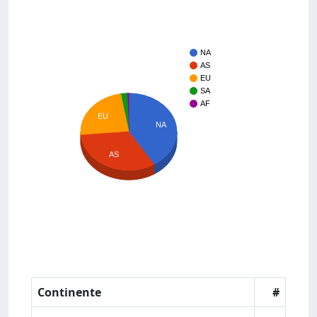
NA
AS
EU
SA
AF
EU
NA
AS
Continente
#