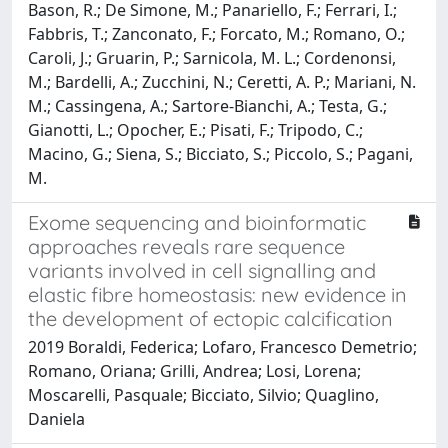
Bason, R.; De Simone, M.; Panariello, F.; Ferrari, I.;
Fabbris, T.; Zanconato, F.; Forcato, M.; Romano, O.;
Caroli, J.; Gruarin, P.; Sarnicola, M. L.; Cordenonsi,
M.; Bardelli, A.; Zucchini, N.; Ceretti, A. P.; Mariani, N.
M.; Cassingena, A.; Sartore-Bianchi, A.; Testa, G.;
Gianotti, L.; Opocher, E.; Pisati, F.; Tripodo, C.;
Macino, G.; Siena, S.; Bicciato, S.; Piccolo, S.; Pagani,
M.
Exome sequencing and bioinformatic
approaches reveals rare sequence
variants involved in cell signalling and
elastic fibre homeostasis: new evidence in
the development of ectopic calcification
2019 Boraldi, Federica; Lofaro, Francesco Demetrio;
Romano, Oriana; Grilli, Andrea; Losi, Lorena;
Moscarelli, Pasquale; Bicciato, Silvio; Quaglino,
Daniela