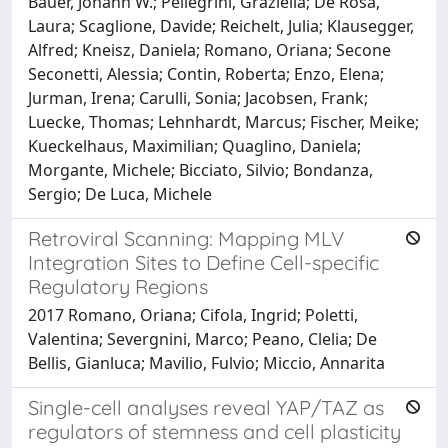
Bauer, Johann W.; Pellegrini, Graziella; De Rosa,
Laura; Scaglione, Davide; Reichelt, Julia; Klausegger,
Alfred; Kneisz, Daniela; Romano, Oriana; Secone
Seconetti, Alessia; Contin, Roberta; Enzo, Elena;
Jurman, Irena; Carulli, Sonia; Jacobsen, Frank;
Luecke, Thomas; Lehnhardt, Marcus; Fischer, Meike;
Kueckelhaus, Maximilian; Quaglino, Daniela;
Morgante, Michele; Bicciato, Silvio; Bondanza,
Sergio; De Luca, Michele
Retroviral Scanning: Mapping MLV
Integration Sites to Define Cell-specific
Regulatory Regions
2017 Romano, Oriana; Cifola, Ingrid; Poletti,
Valentina; Severgnini, Marco; Peano, Clelia; De
Bellis, Gianluca; Mavilio, Fulvio; Miccio, Annarita
Single-cell analyses reveal YAP/TAZ as
regulators of stemness and cell plasticity