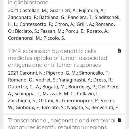
in glioblastoma
2021 Castellan, M.; Guarnieri, A.; Fujimura, A.;
Zanconato, F.; Battilana, G.; Panciera, T.; Sladitschek,
H. L.; Contessotto, P.; Citron, A.; Grilli, A.; Romano,
O.; Bicciato, S.; Fassan, M.; Porcu, E.; Rosato, A.;
Cordenonsi, M.; Piccolo, S.
TIM4 expression by dendritic cells
mediates uptake of tumor-associated
antigens and anti-tumor responses
2021 Caronni, N.; Piperno, G. M.; Simoncello, F.;
Romano, O.; Vodret, S.; Yanagihashi, Y.; Dress, R.;
Dutertre, C. -A.; Bugatti, M.; Bourdeley, P.; Del Prete,
A.; Schioppa, T.; Mazza, E. M. C.; Collavin, L.;
Zacchigna, S.; Ostuni, R.; Guermonprez, P.; Vermi,
W.; Ginhoux, F.; Bicciato, S.; Nagata, S.; Benvenuti, F.
Transcriptional, epigenetic and retroviral
signatures identify regulatory regions