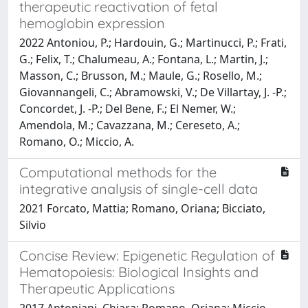
therapeutic reactivation of fetal
hemoglobin expression
2022 Antoniou, P.; Hardouin, G.; Martinucci, P.; Frati,
G.; Felix, T.; Chalumeau, A.; Fontana, L.; Martin, J.;
Masson, C.; Brusson, M.; Maule, G.; Rosello, M.;
Giovannangeli, C.; Abramowski, V.; De Villartay, J. -P.;
Concordet, J. -P.; Del Bene, F.; El Nemer, W.;
Amendola, M.; Cavazzana, M.; Cereseto, A.;
Romano, O.; Miccio, A.
Computational methods for the
integrative analysis of single-cell data
2021 Forcato, Mattia; Romano, Oriana; Bicciato,
Silvio
Concise Review: Epigenetic Regulation of
Hematopoiesis: Biological Insights and
Therapeutic Applications
2017 Antoniani, Chiara; Romano, Oriana; Miccio,