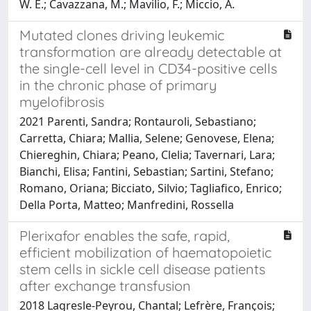
W. E.; Cavazzana, M.; Mavilio, F.; Miccio, A.
Mutated clones driving leukemic
transformation are already detectable at
the single-cell level in CD34-positive cells
in the chronic phase of primary
myelofibrosis
2021 Parenti, Sandra; Rontauroli, Sebastiano;
Carretta, Chiara; Mallia, Selene; Genovese, Elena;
Chiereghin, Chiara; Peano, Clelia; Tavernari, Lara;
Bianchi, Elisa; Fantini, Sebastian; Sartini, Stefano;
Romano, Oriana; Bicciato, Silvio; Tagliafico, Enrico;
Della Porta, Matteo; Manfredini, Rossella
Plerixafor enables the safe, rapid,
efficient mobilization of haematopoietic
stem cells in sickle cell disease patients
after exchange transfusion
2018 Lagresle-Peyrou, Chantal; Lefrère, François;