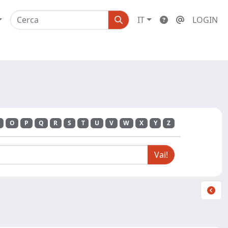
IT
LOGIN
O
P
Q
R
S
T
U
V
W
X
Y
Z