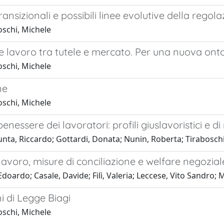
ransizionali e possibili linee evolutive della regol
oschi, Michele
 lavoro tra tutele e mercato. Per una nuova ontol
oschi, Michele
ne
oschi, Michele
enessere dei lavoratori: profili giuslavoristici e di 
nta, Riccardo; Gottardi, Donata; Nunin, Roberta; Tirabosch
lavoro, misure di conciliazione e welfare negoziale
Edoardo; Casale, Davide; Filì, Valeria; Leccese, Vito Sandro; 
i di Legge Biagi
oschi, Michele