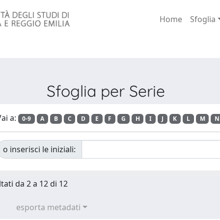
Home
Sfoglia
Sfoglia per Serie
ai a:
0-9
A
B
C
D
E
F
G
H
I
J
K
L
M
N
o inserisci le iniziali:
tati da 2 a 12 di 12
esporta metadati