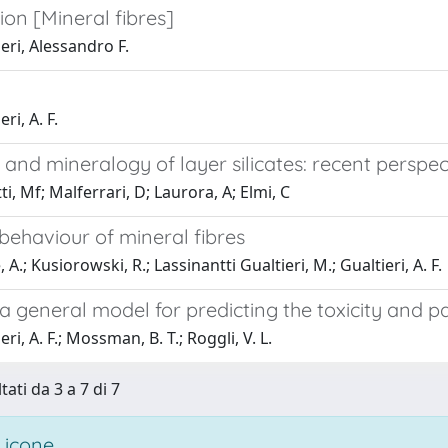
ion [Mineral fibres]
eri, Alessandro F.
ri, A. F.
 and mineralogy of layer silicates: recent perspe
ti, Mf; Malferrari, D; Laurora, A; Elmi, C
behaviour of mineral fibres
 A.; Kusiorowski, R.; Lassinantti Gualtieri, M.; Gualtieri, A. F.
 general model for predicting the toxicity and pa
ri, A. F.; Mossman, B. T.; Roggli, V. L.
tati da 3 a 7 di 7
 icone