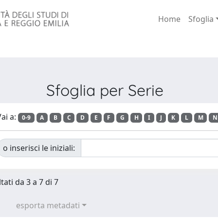
Home
Sfoglia
Sfoglia per Serie
ai a:
0-9
A
B
C
D
E
F
G
H
I
J
K
L
M
N
o inserisci le iniziali:
tati da 3 a 7 di 7
esporta metadati