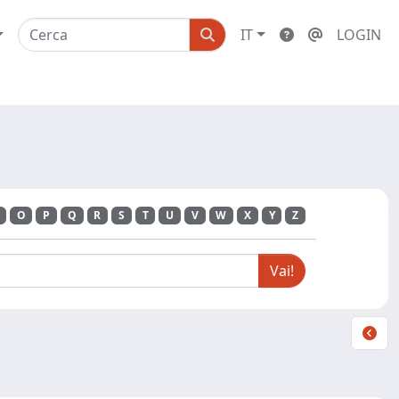
IT
LOGIN
O
P
Q
R
S
T
U
V
W
X
Y
Z