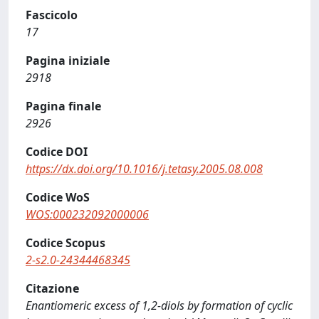
Fascicolo
17
Pagina iniziale
2918
Pagina finale
2926
Codice DOI
https://dx.doi.org/10.1016/j.tetasy.2005.08.008
Codice WoS
WOS:000232092000006
Codice Scopus
2-s2.0-24344468345
Citazione
Enantiomeric excess of 1,2-diols by formation of cyclic