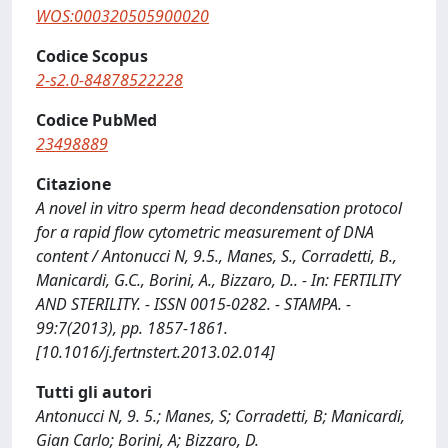
WOS:000320505900020
Codice Scopus
2-s2.0-84878522228
Codice PubMed
23498889
Citazione
A novel in vitro sperm head decondensation protocol
for a rapid flow cytometric measurement of DNA
content / Antonucci N, 9.5., Manes, S., Corradetti, B.,
Manicardi, G.C., Borini, A., Bizzaro, D.. - In: FERTILITY
AND STERILITY. - ISSN 0015-0282. - STAMPA. -
99:7(2013), pp. 1857-1861.
[10.1016/j.fertnstert.2013.02.014]
Tutti gli autori
Antonucci N, 9. 5.; Manes, S; Corradetti, B; Manicardi,
Gian Carlo; Borini, A; Bizzaro, D.