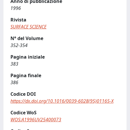
Anno di pubblicazione
1996
Rivista
SURFACE SCIENCE
N° del Volume
352-354
Pagina iniziale
383
Pagina finale
386
Codice DOI
https://dx.doi.org/10.1016/0039-6028(95)01165-X
Codice WoS
WOS:A1996UV25400073