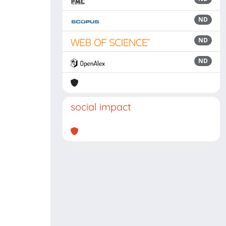
ND
ND
ND
social impact