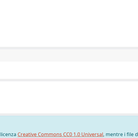
 licenza
Creative Commons CC0 1.0 Universal
, mentre i file d