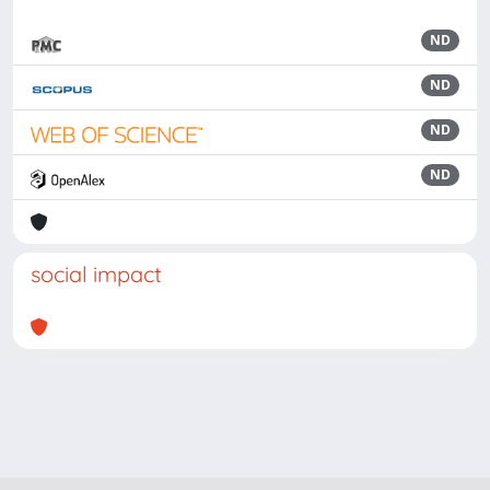
ND
ND
ND
ND
social impact