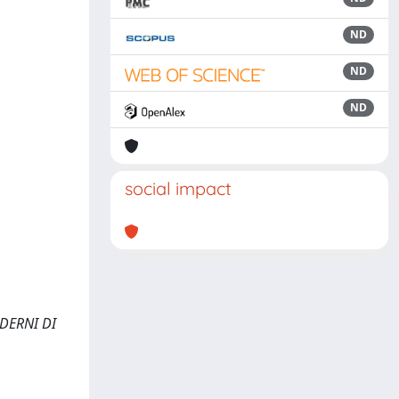
ND
ND
ND
social impact
UADERNI DI