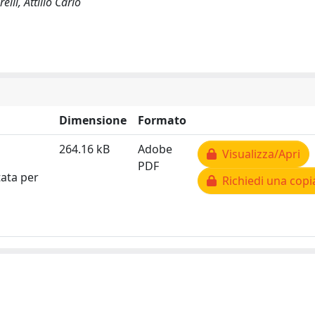
elli, Attilio Carlo
Dimensione
Formato
264.16 kB
Adobe
Visualizza/Apri
PDF
tata per
Richiedi una copi