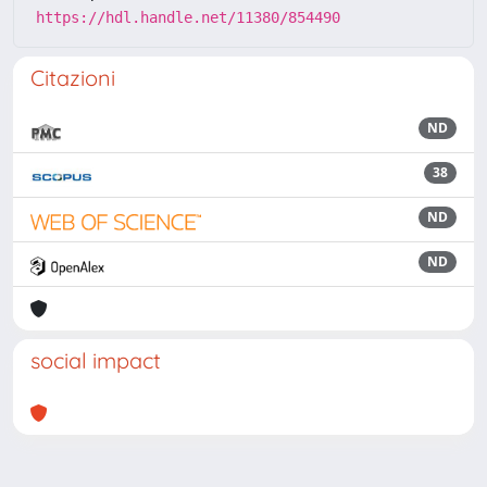
https://hdl.handle.net/11380/854490
Citazioni
ND
38
ND
ND
social impact