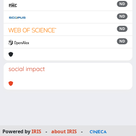
ND
ND
ND
ND
social impact
Powered by
IRIS
-
about IRIS
-