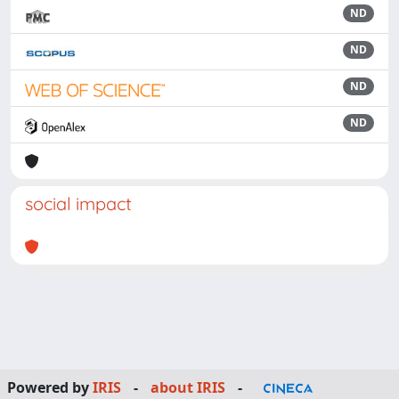
ND
ND
ND
ND
social impact
Powered by
IRIS
-
about IRIS
-