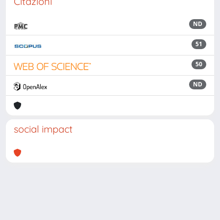
Citazioni
ND
51
50
ND
social impact