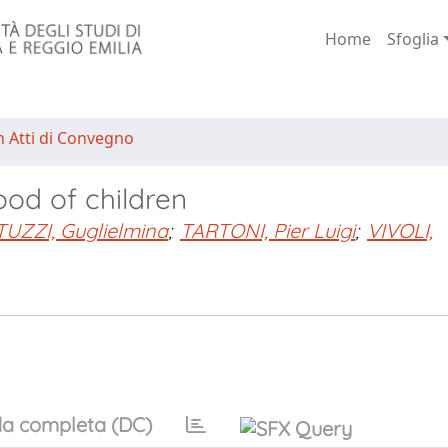
Home
Sfoglia
n Atti di Convegno
ood of children
UZZI, Guglielmina
;
TARTONI, Pier Luigi
;
VIVOLI,
a completa (DC)