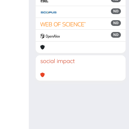
ND
ND
ND
social impact