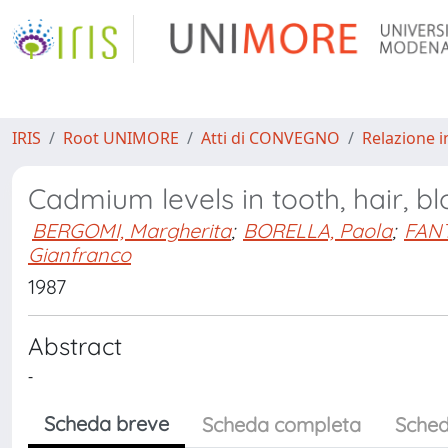
IRIS
Root UNIMORE
Atti di CONVEGNO
Relazione i
Cadmium levels in tooth, hair, bl
BERGOMI, Margherita
;
BORELLA, Paola
;
FANT
Gianfranco
1987
Abstract
-
Scheda breve
Scheda completa
Sched