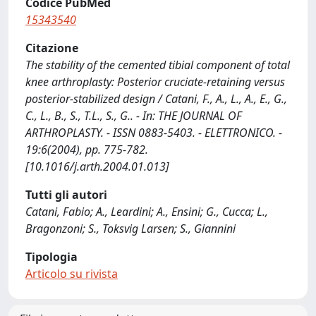
Codice PubMed
15343540
Citazione
The stability of the cemented tibial component of total
knee arthroplasty: Posterior cruciate-retaining versus
posterior-stabilized design / Catani, F., A., L., A., E., G.,
C., L., B., S., T.L., S., G.. - In: THE JOURNAL OF
ARTHROPLASTY. - ISSN 0883-5403. - ELETTRONICO. -
19:6(2004), pp. 775-782.
[10.1016/j.arth.2004.01.013]
Tutti gli autori
Catani, Fabio; A., Leardini; A., Ensini; G., Cucca; L.,
Bragonzoni; S., Toksvig Larsen; S., Giannini
Tipologia
Articolo su rivista